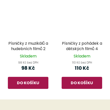
Písničky z muzikálů a
Písničky z pohádek a
hudebních filmů 2
dětských filmů 4
Skladem
Skladem
98 Kč bez DPH
110 Kč bez DPH
98 Kč
110 Kč
DO KOŠÍKU
DO KOŠÍKU
Z
á