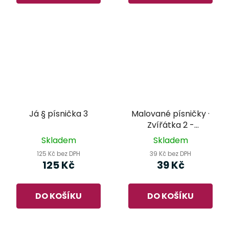
Já § písnička 3
Malované písničky ·
Zvířátka 2 -
omalovánky Miloše
Skladem
Skladem
Nesvadby
125 Kč bez DPH
39 Kč bez DPH
125 Kč
39 Kč
DO KOŠÍKU
DO KOŠÍKU