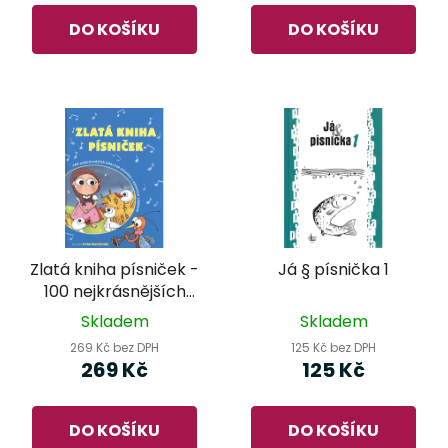
DO KOŠÍKU
DO KOŠÍKU
Zlatá kniha písniček -
Já § písnička 1
100 nejkrásnějších
lidových písniček s
Skladem
Skladem
notovým zápisem
269 Kč bez DPH
125 Kč bez DPH
269 Kč
125 Kč
DO KOŠÍKU
DO KOŠÍKU