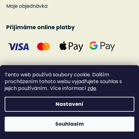
Moje objednávka
Přijímáme online platby
Tento web používá soubory cookie. Dalším
procházením tohoto webu vyjadřujete souhlas s
jejich používáním.. Více informací
zde
.
Nastavení
Vytvořil Shoptet
Souhlasím
Copyright 2026
Andante
. Všechna práva
vyhrazena.