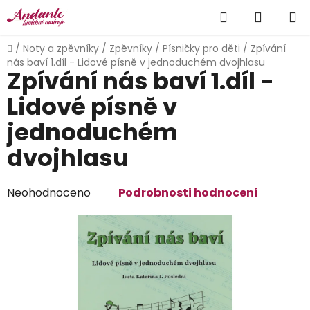
Přejít
Hledat
NÁKUP
na
obsah
KOŠÍK
Domů
/
Noty a zpěvníky
/
Zpěvníky
/
Písničky pro děti
/
Zpívání
nás baví 1.díl - Lidové písně v jednoduchém dvojhlasu
Zpívání nás baví 1.díl -
Lidové písně v
jednoduchém
dvojhlasu
Průměrné
Neohodnoceno
Podrobnosti hodnocení
hodnocení
produktu
je
0,0
z
5