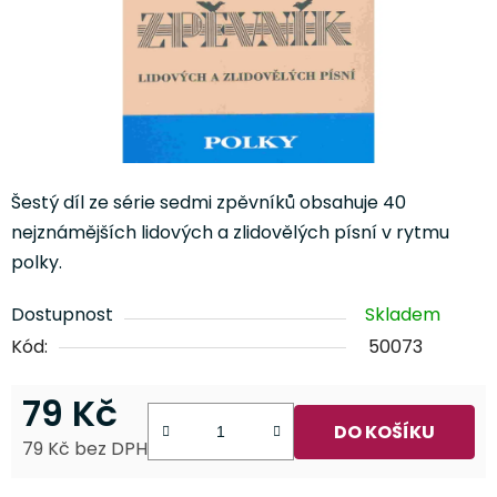
Šestý díl ze série sedmi zpěvníků obsahuje 40
nejznámějších lidových a zlidovělých písní v rytmu
polky.
Dostupnost
Skladem
Kód:
50073
79 Kč
DO KOŠÍKU
79 Kč bez DPH
Měrná cena: