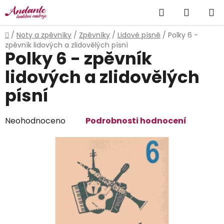
Přejít
Hledat
NÁKUP
na
obsah
KOŠÍK
Domů
/
Noty a zpěvníky
/
Zpěvníky
/
Lidové písně
/
Polky 6 -
zpěvník lidových a zlidovělých písní
Polky 6 - zpěvník
lidových a zlidovělých
písní
Průměrné
Neohodnoceno
Podrobnosti hodnocení
hodnocení
produktu
je
0,0
z
5
hvězdiček.