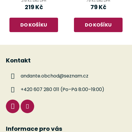
219 Kč bez DPH
79 Kč bez DPH
219 Kč
79 Kč
DO KOŠÍKU
DO KOŠÍKU
Z
á
Kontakt
p
a
andante.obchod
@
seznam.cz
t
í
+420 607 280 011 (Po–Pá 8:00–19:00)
Informace pro vás