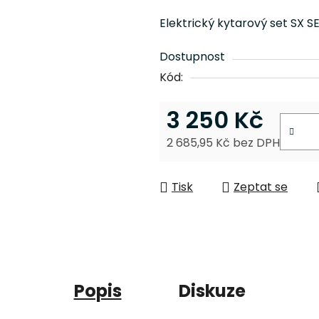
je
Elektrický kytarový set SX SE1
0,0
z
Dostupnost
5
Kód:
hvězdiček.
3 250 Kč
2 685,95 Kč bez DPH
Měrná cena:
Tisk
Zeptat se
Popis
Diskuze