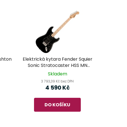
shton
Elektrická kytara Fender Squier
Sonic Stratocaster HSS MN
Black
Skladem
3 793,39 Kč bez DPH
4 590 Kč
DO KOŠÍKU