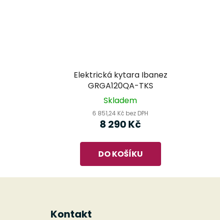
Elektrická kytara Ibanez
GRGA120QA-TKS
Skladem
6 851,24 Kč bez DPH
8 290 Kč
DO KOŠÍKU
Z
á
Kontakt
p