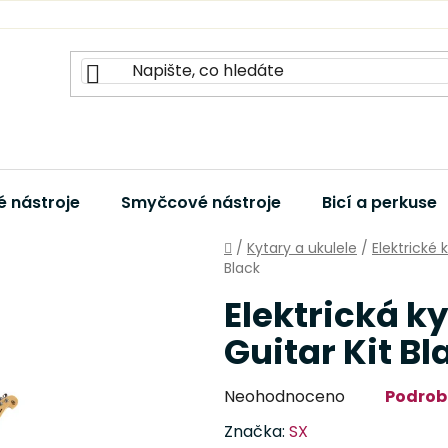
 nástroje
Smyčcové nástroje
Bicí a perkuse
Domů
/
Kytary a ukulele
/
Elektrické 
Black
Elektrická ky
Guitar Kit Bl
Průměrné
Neohodnoceno
Podrob
hodnocení
Značka:
SX
produktu