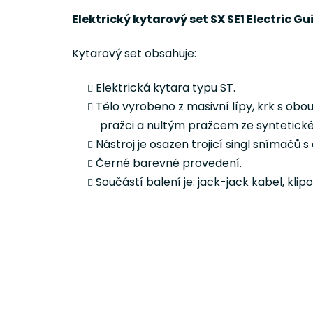
Elektrický kytarový set SX SE1 Electric Gu
Kytarový set obsahuje:
Elektrická kytara typu ST.
Tělo vyrobeno z masivní lípy, krk s ob
pražci a nultým pražcem ze syntetick
Nástroj je osazen trojicí singl snímač
Černé barevné provedení.
Součástí balení je: jack-jack kabel, klip