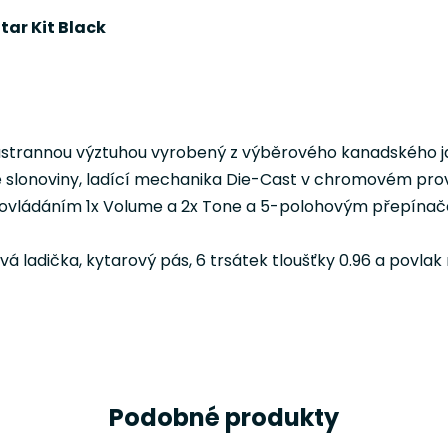
itar Kit Black
oustrannou výztuhou vyrobený z výběrového kanadského j
é slonoviny, ladící mechanika Die-Cast v chromovém pro
ů s ovládáním 1x Volume a 2x Tone a 5-polohovým přepína
ová ladička, kytarový pás, 6 trsátek tloušťky 0.96 a povlak
Podobné produkty