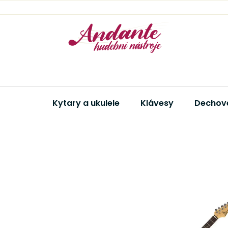
Přejít
na
obsah
Kytary a ukulele
Klávesy
Dechové