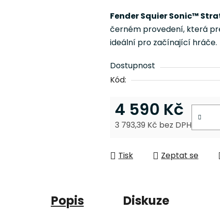
je
Fender Squier Sonic™ Stra
0,0
černém provedení, která pre
z
ideální pro začínající hráče.
5
hvězdiček.
Dostupnost
Kód:
4 590 Kč
3 793,39 Kč bez DPH
Měrná cena:
Tisk
Zeptat se
Popis
Diskuze