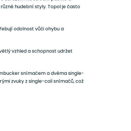
 různé hudební styly. Topol je často
třebují odolnost vůči ohybu a
 světlý vzhled a schopnost udržet
humbucker snímačem a dvěma single-
rými zvuky z single-coil snímačů, což