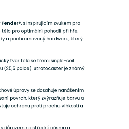
y
Fender®
, s inspirujícím zvukem pro
é tělo pro optimální pohodlí při hře.
vody a pochromovaný hardware, který
ický tvar těla se třemi single-coil
u (25,5 palce). Stratocaster je známý
vrchové úpravy se dosahuje nanášením
lexní povrch, který zvýrazňuje barvu a
tuje ochranu proti prachu, vlhkosti a
ón s důrazem na střední pásmo a