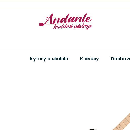
Přejít
na
obsah
Kytary a ukulele
Klávesy
Dechové