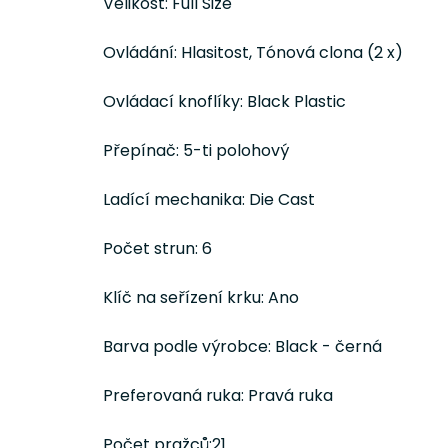
Velikost: Full Size
Ovládání: Hlasitost, Tónová clona (2 x)
Ovládací knoflíky: Black Plastic
Přepínač: 5-ti polohový
Ladící mechanika: Die Cast
Počet strun: 6
Klíč na seřízení krku: Ano
Barva podle výrobce: Black - černá
Preferovaná ruka: Pravá ruka
Počet pražců:21