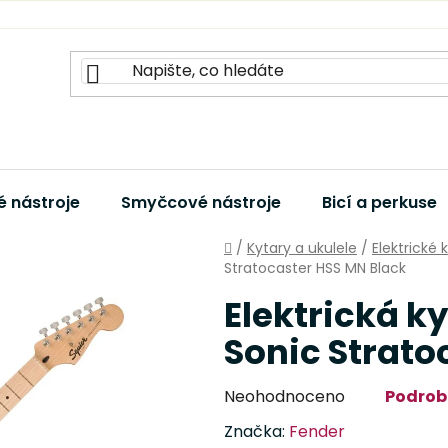
 nástroje
Smyčcové nástroje
Bicí a perkuse
Domů
/
Kytary a ukulele
/
Elektrické 
Stratocaster HSS MN Black
Elektrická k
Sonic Strato
Průměrné
Neohodnoceno
Podrob
hodnocení
Značka:
Fender
produktu