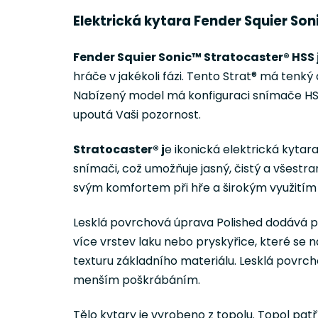
Elektrická kytara Fender Squier So
Fender Squier Sonic™ Stratocaster® HSS 
hráče v jakékoli fázi. Tento Strat® má tenký 
Nabízený model má konfiguraci snímače HS
upoutá Vaši pozornost.
Stratocaster® j
e ikonická elektrická kyta
snímači, což umožňuje jasný, čistý a všest
svým komfortem při hře a širokým využitím
Lesklá povrchová úprava Polished dodává p
více vrstev laku nebo pryskyřice, které se n
texturu základního materiálu. Lesklá povrch
menším poškrábáním.
Tělo kytary je vyrobeno z topolu. Topol pa