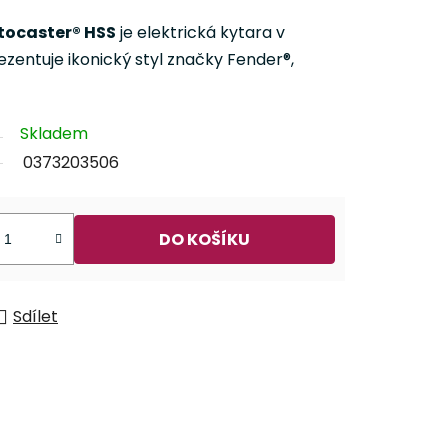
tocaster® HSS
je elektrická kytara v
zentuje ikonický styl značky Fender®,
Skladem
0373203506
DO KOŠÍKU
Sdílet