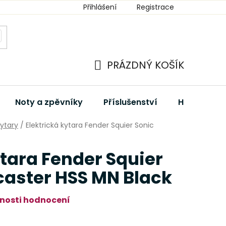
Přihlášení
Registrace
PRÁZDNÝ KOŠÍK
NÁKUPNÍ
KOŠÍK
Noty a zpěvníky
Příslušenství
Hudební dá
kytary
/
Elektrická kytara Fender Squier Sonic
ytara Fender Squier
caster HSS MN Black
nosti hodnocení