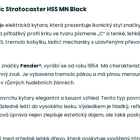
nic Stratocaster HSS MN Black
j
e elektrická kytara, která prezentuje ikonický styl značk
a přitažlivý profil krku ve tvaru písmene „C“ a tenké, lehk
S, tremolo kobylku, ladící mechaniky s uzavřenými pře
ra značky
Fender®
, vyrábí se od roku 1954. Má charakterist
ranný zvuk. Je vybavena tremolo pákou a má plnou menzur
 v různých hudebních žánrech.
ovrchu kytary elegantní a luxusní vzhled. Tento typ po
ásledně leští do vysokého lesku. Výsledkem je hladký, ref
ová úprava nejen zlepšuje estetický dojem, ale také posky
tří mezi středně lehké dřevo, které poskytuje vyvážený t