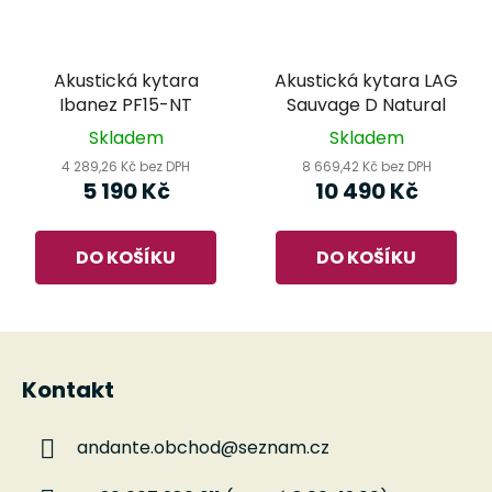
Akustická kytara
Akustická kytara LAG
Ibanez PF15-NT
Sauvage D Natural
Skladem
Skladem
4 289,26 Kč bez DPH
8 669,42 Kč bez DPH
5 190 Kč
10 490 Kč
DO KOŠÍKU
DO KOŠÍKU
Z
á
Kontakt
p
a
andante.obchod
@
seznam.cz
t
í