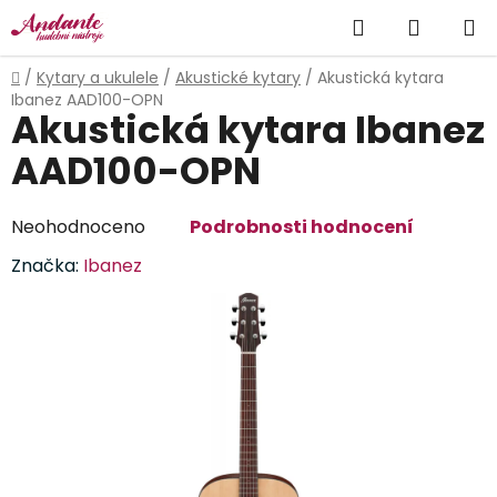
Přejít
Hledat
NÁKUP
na
obsah
KOŠÍK
Domů
/
Kytary a ukulele
/
Akustické kytary
/
Akustická kytara
Ibanez AAD100-OPN
Akustická kytara Ibanez
AAD100-OPN
Průměrné
Neohodnoceno
Podrobnosti hodnocení
hodnocení
Značka:
Ibanez
produktu
je
0,0
z
5
hvězdiček.