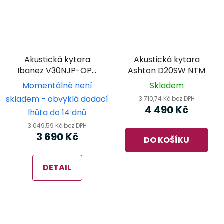
Akustická kytara
Akustická kytara
Ibanez V30NJP-OPN
Ashton D20SW NTM
JamPack 3/4
Momentálně není
Skladem
skladem - obvyklá dodací
3 710,74 Kč bez DPH
4 490 Kč
lhůta do 14 dnů
3 049,59 Kč bez DPH
3 690 Kč
DO KOŠÍKU
DETAIL