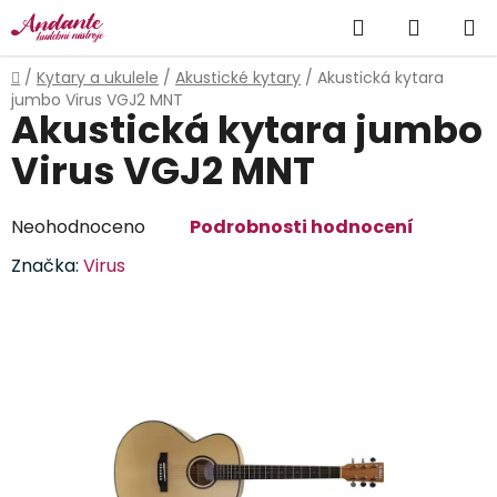
Přejít
Hledat
NÁKUP
na
obsah
KOŠÍK
Domů
/
Kytary a ukulele
/
Akustické kytary
/
Akustická kytara
jumbo Virus VGJ2 MNT
Akustická kytara jumbo
Virus VGJ2 MNT
Průměrné
Neohodnoceno
Podrobnosti hodnocení
hodnocení
Značka:
Virus
produktu
je
0,0
z
5
hvězdiček.