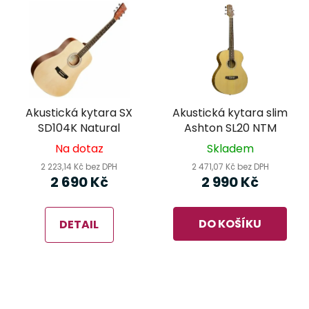
Akustická kytara SX
Akustická kytara slim
SD104K Natural
Ashton SL20 NTM
Na dotaz
Skladem
2 223,14 Kč bez DPH
2 471,07 Kč bez DPH
2 690 Kč
2 990 Kč
DO KOŠÍKU
DETAIL