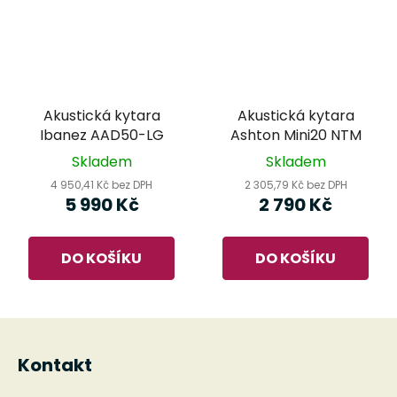
Akustická kytara
Akustická kytara
Ibanez AAD50-LG
Ashton Mini20 NTM
Skladem
Skladem
4 950,41 Kč bez DPH
2 305,79 Kč bez DPH
5 990 Kč
2 790 Kč
DO KOŠÍKU
DO KOŠÍKU
Z
á
Kontakt
p