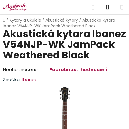
Přejít
Hledat
NÁKUP
na
obsah
KOŠÍK
Domů
/
Kytary a ukulele
/
Akustické kytary
/
Akustická kytara
Ibanez V54NJP-WK JamPack Weathered Black
Akustická kytara Ibanez
V54NJP-WK JamPack
Weathered Black
Průměrné
Neohodnoceno
Podrobnosti hodnocení
hodnocení
Značka:
Ibanez
produktu
je
0,0
z
5
hvězdiček.