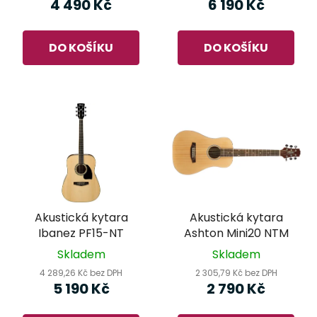
4 490 Kč
6 190 Kč
DO KOŠÍKU
DO KOŠÍKU
Akustická kytara
Akustická kytara
Ibanez PF15-NT
Ashton Mini20 NTM
Skladem
Skladem
4 289,26 Kč bez DPH
2 305,79 Kč bez DPH
5 190 Kč
2 790 Kč