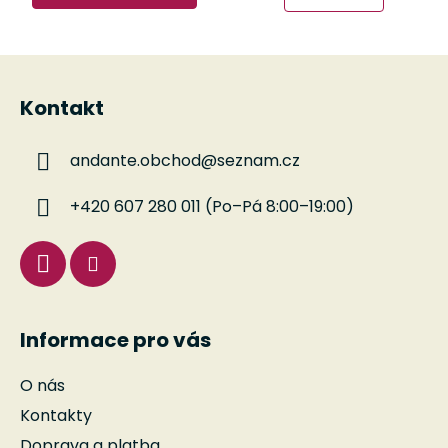
Z
á
Kontakt
p
a
andante.obchod
@
seznam.cz
t
í
+420 607 280 011 (Po–Pá 8:00–19:00)
Informace pro vás
O nás
Kontakty
Doprava a platba