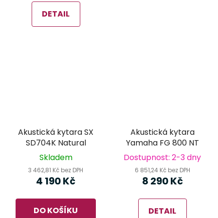
DETAIL
Akustická kytara SX
Akustická kytara
SD704K Natural
Yamaha FG 800 NT
Skladem
Dostupnost: 2-3 dny
3 462,81 Kč bez DPH
6 851,24 Kč bez DPH
4 190 Kč
8 290 Kč
DO KOŠÍKU
DETAIL