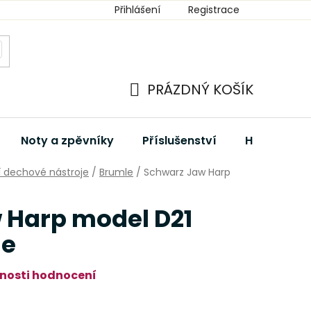
Přihlášení
Registrace
PRÁZDNÝ KOŠÍK
NÁKUPNÍ
KOŠÍK
Noty a zpěvníky
Příslušenství
Hudební dá
í dechové nástroje
/
Brumle
/
Schwarz Jaw Harp
 Harp model D21
le
nosti hodnocení