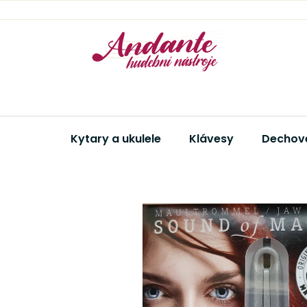
Přejít
na
obsah
Kytary a ukulele
Klávesy
Dechové