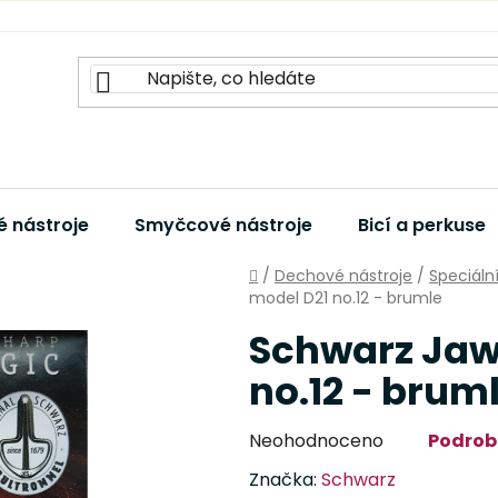
 nástroje
Smyčcové nástroje
Bicí a perkuse
Domů
/
Dechové nástroje
/
Speciáln
model D21 no.12 - brumle
Schwarz Jaw
no.12 - brum
Průměrné
Neohodnoceno
Podrob
hodnocení
Značka:
Schwarz
produktu