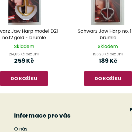
warz Jaw Harp model D21
Schwarz Jaw Harp no. 1
no.12 gold - brumle
brumle
Skladem
Skladem
214,05 Kč bez DPH
156,20 Kč bez DPH
259 Kč
189 Kč
DO KOŠÍKU
DO KOŠÍKU
Informace pro vás
O nás