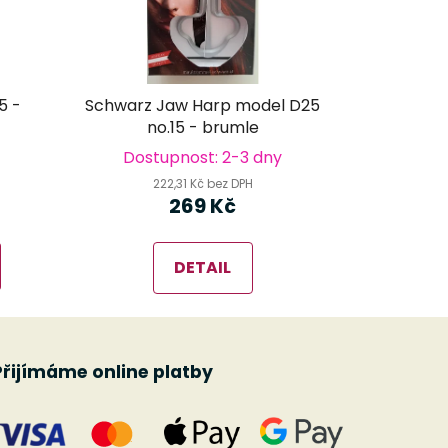
5 -
Schwarz Jaw Harp model D25
no.15 - brumle
Dostupnost: 2-3 dny
222,31 Kč bez DPH
269 Kč
DETAIL
Přijímáme online platby