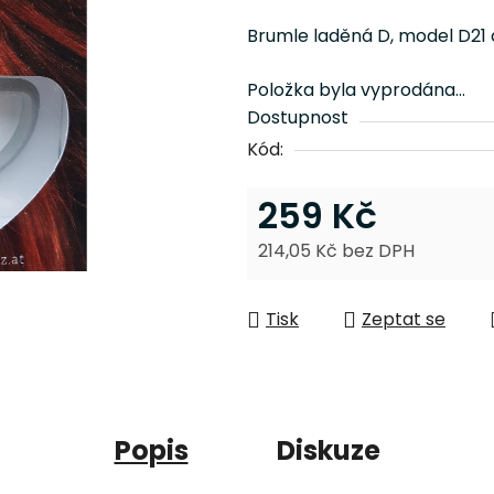
je
Brumle laděná D, model D21 č
0,0
z
Položka byla vyprodána…
5
Dostupnost
hvězdiček.
Kód:
259 Kč
214,05 Kč bez DPH
Měrná cena:
Tisk
Zeptat se
Popis
Diskuze