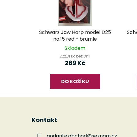
Schwarz Jaw Harp model D25
Sch
no.15 red - brumle
Skladem
222,31 Kč bez DPH
269 Kč
DO KOŠÍKU
Z
á
Kontakt
p
a
andante.obchod
@
seznam.cz