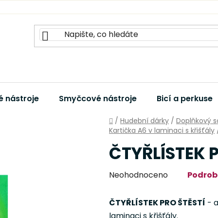
 nástroje
Smyčcové nástroje
Bicí a perkuse
Domů
/
Hudební dárky
/
Doplňkový s
Kartička A6 v laminaci s křišťály
ČTYŘLÍSTEK P
Průměrné
Neohodnoceno
Podrob
hodnocení
produktu
ČTYŘLÍSTEK PRO ŠTĚSTÍ
- a
je
laminaci s křišťály.