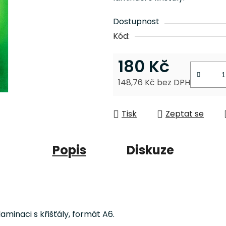
0,0
z
Dostupnost
5
Kód:
hvězdiček.
180 Kč
148,76 Kč bez DPH
Měrná cena:
Tisk
Zeptat se
Popis
Diskuze
aminaci s křišťály, formát A6.