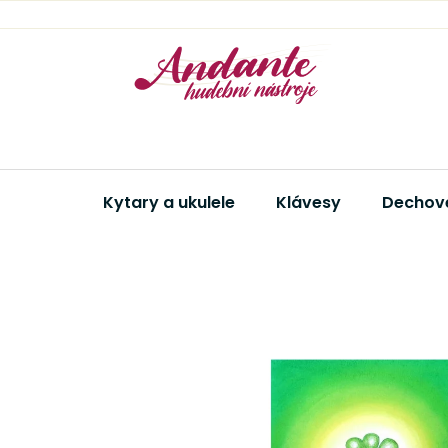
Přejít
na
obsah
Kytary a ukulele
Klávesy
Dechové