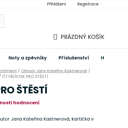
Přihlášení
Registrace
PRÁZDNÝ KOŠÍK
NÁKUPNÍ
KOŠÍK
Noty a zpěvníky
Příslušenství
Hudební dá
ortiment
/
Obrazy Jany Kateřiny Kastnerové
/
/
ČTYŘLÍSTEK PRO ŠTĚSTÍ
RO ŠTĚSTÍ
nosti hodnocení
utor Jana Kateřina Kastnerová, kartička v