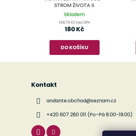
STROM ŽIVOTA II.
Skladem
148,76 Kč bez DPH
180 Kč
DO KOŠÍKU
Z
á
Kontakt
p
a
andante.obchod
@
seznam.cz
t
í
+420 607 280 011 (Po–Pá 8:00–19:00)