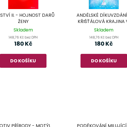
STVÍ II. - HOJNOST DARŮ
ANDĚLSKÉ DÍKUVZDÁNÍ
ŽENY
KŘIŠŤÁLOVÁ KRAJINA 
Skladem
Skladem
148,76 Kč bez DPH
148,76 Kč bez DPH
180 Kč
180 Kč
DO KOŠÍKU
DO KOŠÍKU
OTIV PŘÍRODY - MOTÝL
PODĚKOVÁNÍ MILUJÍC