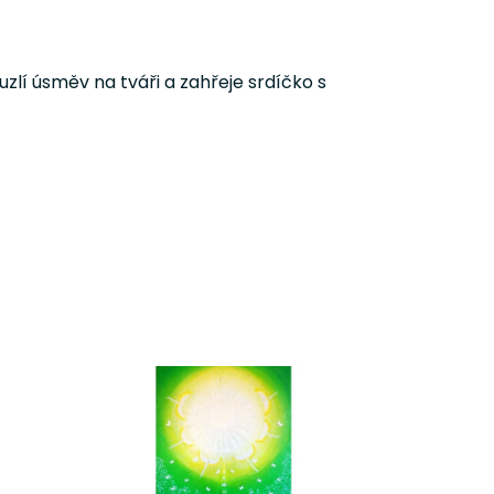
zlí úsměv na tváři a zahřeje srdíčko s