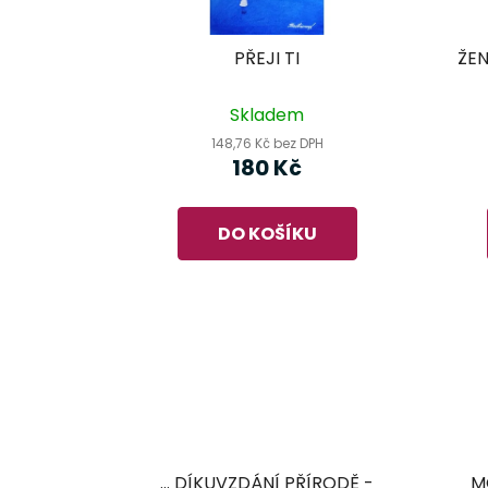
PŘEJI TI
ŽEN
Skladem
148,76 Kč bez DPH
180 Kč
DO KOŠÍKU
... DÍKUVZDÁNÍ PŘÍRODĚ -
M