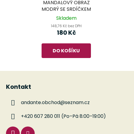
MANDALOVÝ OBRAZ
MODRÝ SE SRDÍČKEM
Skladem
148,76 Kč bez DPH
180 Kč
DO KOŠÍKU
Z
á
Kontakt
p
a
andante.obchod
@
seznam.cz
t
í
+420 607 280 011 (Po–Pá 8:00–19:00)