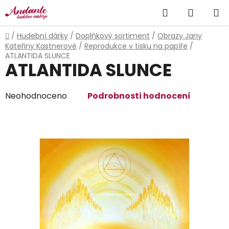
Přejít
Hledat
NÁKUP
na
obsah
KOŠÍK
Domů
/
Hudební dárky
/
Doplňkový sortiment
/
Obrazy Jany
Kateřiny Kastnerové
/
Reprodukce v tisku na papíře
/
ATLANTIDA SLUNCE
ATLANTIDA SLUNCE
Průměrné
Neohodnoceno
Podrobnosti hodnocení
hodnocení
produktu
je
0,0
z
5
hvězdiček.