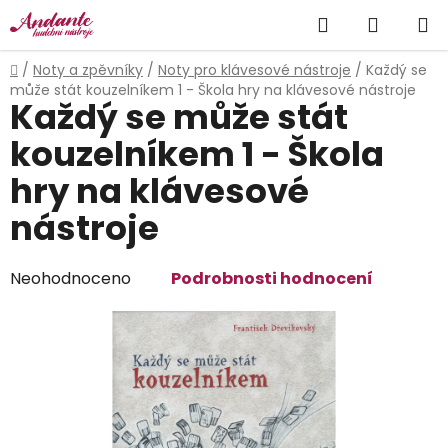
Přejít
Hledat
NÁKUP
na
obsah
KOŠÍK
Domů
/
Noty a zpěvníky
/
Noty pro klávesové nástroje
/
Každý se
může stát kouzelníkem 1 - Škola hry na klávesové nástroje
Každý se může stát
kouzelníkem 1 - Škola
hry na klávesové
nástroje
Průměrné
Neohodnoceno
Podrobnosti hodnocení
hodnocení
produktu
je
0,0
z
5