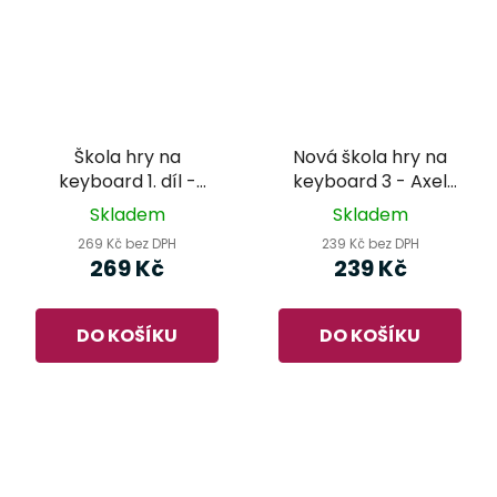
Škola hry na
Nová škola hry na
keyboard 1. díl -
keyboard 3 - Axel
Ladislav Němec
Benthien
Skladem
Skladem
269 Kč bez DPH
239 Kč bez DPH
269 Kč
239 Kč
DO KOŠÍKU
DO KOŠÍKU