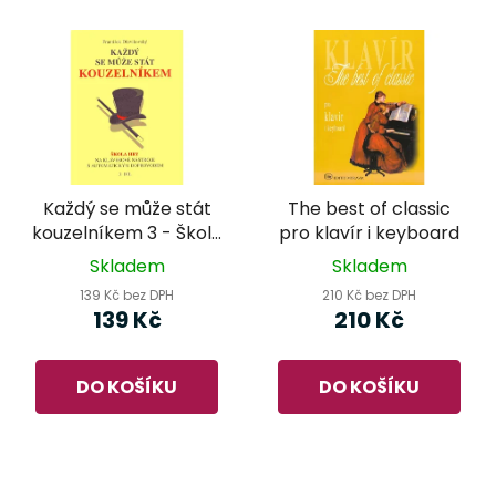
Každý se může stát
The best of classic
kouzelníkem 3 - Škola
pro klavír i keyboard
hry na klávesové
Skladem
Skladem
nástroje
139 Kč bez DPH
210 Kč bez DPH
139 Kč
210 Kč
DO KOŠÍKU
DO KOŠÍKU