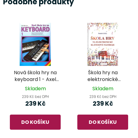
Podobné produkty
Nová škola hry na
Škola hry na
keyboard 1 - Axel
elektronické
Benthien
klávesové nástroje -
Skladem
Skladem
Radek Lička
239 Kč bez DPH
239 Kč bez DPH
239 Kč
239 Kč
DO KOŠÍKU
DO KOŠÍKU