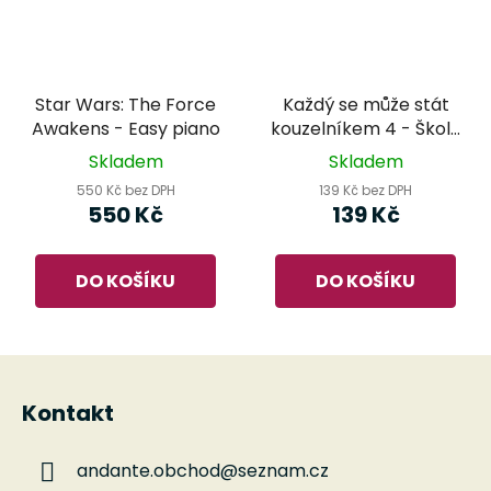
Star Wars: The Force
Každý se může stát
Awakens - Easy piano
kouzelníkem 4 - Škola
hry na klávesové
Skladem
Skladem
nástroje
550 Kč bez DPH
139 Kč bez DPH
550 Kč
139 Kč
DO KOŠÍKU
DO KOŠÍKU
Z
á
Kontakt
p
a
andante.obchod
@
seznam.cz
t