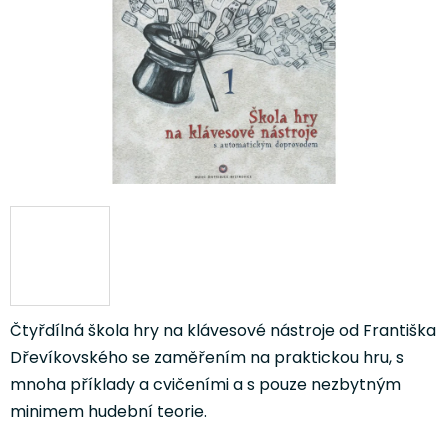
hvězdiček.
Čtyřdílná škola hry na klávesové nástroje od Františka
Dřevíkovského se zaměřením na praktickou hru, s
mnoha příklady a cvičeními a s pouze nezbytným
minimem hudební teorie.