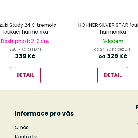
zuki Study 24 C tremolo
HOHNER SILVER STAR fou
foukací harmonika
harmonika
Dostupnost: 2-3 dny
Skladem
280,17 Kč bez DPH
od 271,90 Kč bez DPH
339 Kč
329 Kč
od
DETAIL
DETAIL
Informace pro vás
O nás
Kontakty