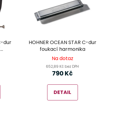
-dur
HOHNER OCEAN STAR C-dur
í
foukací harmonika
Na dotaz
652,89 Kč bez DPH
790 Kč
DETAIL