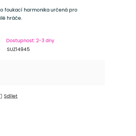
lo foukací harmonika určená pro
lé hráče.
Dostupnost: 2-3 dny
SUZ14945
Sdílet