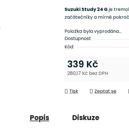
je
Suzuki Study 24 G
je tremo
0,0
začátečníky a mírně pokroči
z
5
Položka byla vyprodána…
hvězdiček.
Dostupnost
Kód:
339 Kč
280,17 Kč bez DPH
Měrná cena:
Tisk
Zeptat se
Popis
Diskuze