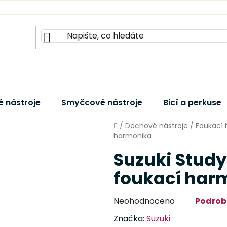
 nástroje
Smyčcové nástroje
Bicí a perkuse
Domů
/
Dechové nástroje
/
Foukací
harmonika
Suzuki Study
foukací har
Průměrné
Neohodnoceno
Podrob
hodnocení
Značka:
Suzuki
produktu