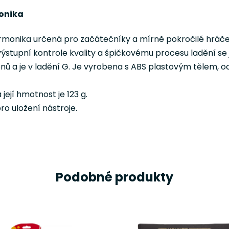
monika
armonika určená pro začátečníky a mírně pokročilé hráče
tupní kontrole kvality a špičkovému procesu ladění se j
tónů a je v ladění G. Je vyrobena s ABS plastovým těle
její hmotnost je 123 g.
o uložení nástroje.
Podobné produkty