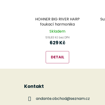
HOHNER BIG RIVER HARP
Su
foukací harmonika
Skladem
519,83 Kč bez DPH
629 Kč
DETAIL
Z
á
Kontakt
p
a
andante.obchod
@
seznam.cz
t