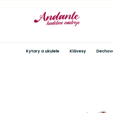
Přejít
na
obsah
Kytary a ukulele
Klávesy
Dechové