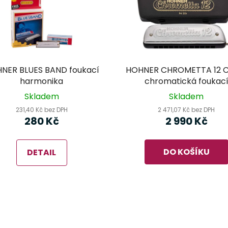
NER BLUES BAND foukací
HOHNER CHROMETTA 12 C
harmonika
chromatická foukac
harmonika
Skladem
Skladem
231,40 Kč bez DPH
2 471,07 Kč bez DPH
280 Kč
2 990 Kč
DO KOŠÍKU
DETAIL