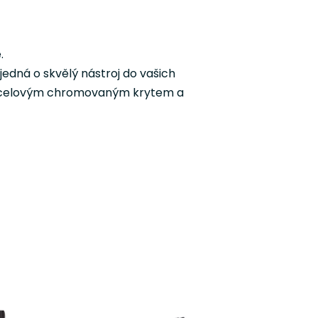
.
edná o skvělý nástroj do vašich
m, ocelovým chromovaným krytem a