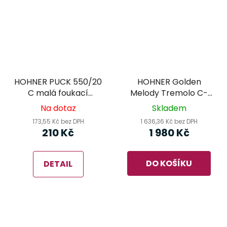
HOHNER PUCK 550/20
HOHNER Golden
C malá foukací
Melody Tremolo C-
harmonika
dur foukací
Na dotaz
Skladem
harmonika
173,55 Kč bez DPH
1 636,36 Kč bez DPH
210 Kč
1 980 Kč
DO KOŠÍKU
DETAIL