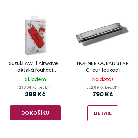
Suzuki AW-1 Airwave -
HOHNER OCEAN STAR
dětská foukací
C-dur foukací
harmonika červená
harmonika
Skladem
Na dotaz
238,84 Kč bez DPH
652,89 Kč bez DPH
289 Kč
790 Kč
DO KOŠÍKU
DETAIL