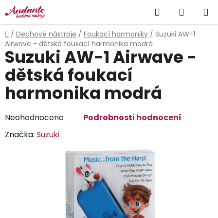
Přejít
Hledat
NÁKUP
na
obsah
KOŠÍK
Domů
/
Dechové nástroje
/
Foukací harmoniky
/
Suzuki AW-1
Airwave - dětská foukací harmonika modrá
Suzuki AW-1 Airwave -
dětská foukací
harmonika modrá
Průměrné
Neohodnoceno
Podrobnosti hodnocení
hodnocení
Značka:
Suzuki
produktu
je
0,0
z
5
hvězdiček.