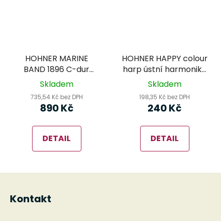
HOHNER MARINE
HOHNER HAPPY colour
BAND 1896 C-dur
harp ústní harmonika
foukací harmonika
pro děti
Skladem
Skladem
735,54 Kč bez DPH
198,35 Kč bez DPH
890 Kč
240 Kč
DETAIL
DETAIL
Z
á
Kontakt
p
a