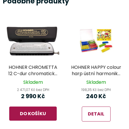
Podobné produkty
HOHNER CHROMETTA
HOHNER HAPPY colour
12 C-dur chromatická
harp ústní harmonika
foukací harmonika
pro děti
Skladem
Skladem
2 471,07 Kč bez DPH
198,35 Kč bez DPH
2 990 Kč
240 Kč
DO KOŠÍKU
DETAIL