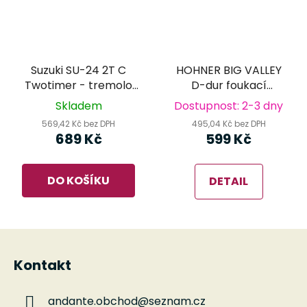
Suzuki SU-24 2T C
HOHNER BIG VALLEY
Twotimer - tremolo
D-dur foukací
foukací harmonika
harmonika
Skladem
Dostupnost: 2-3 dny
569,42 Kč bez DPH
495,04 Kč bez DPH
689 Kč
599 Kč
DO KOŠÍKU
DETAIL
Z
á
Kontakt
p
a
andante.obchod
@
seznam.cz