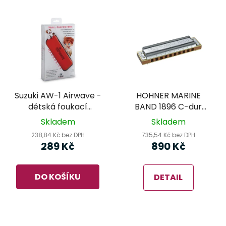
Suzuki AW-1 Airwave -
HOHNER MARINE
dětská foukací
BAND 1896 C-dur
harmonika červená
foukací harmonika
Skladem
Skladem
238,84 Kč bez DPH
735,54 Kč bez DPH
289 Kč
890 Kč
DO KOŠÍKU
DETAIL