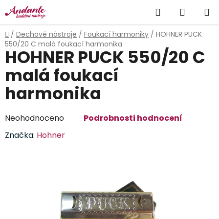
Přejít
Hledat
NÁKUP
na
obsah
KOŠÍK
Domů
/
Dechové nástroje
/
Foukací harmoniky
/
HOHNER PUCK
550/20 C malá foukací harmonika
HOHNER PUCK 550/20 C
malá foukací
harmonika
Průměrné
Neohodnoceno
Podrobnosti hodnocení
hodnocení
Značka:
Hohner
produktu
je
0,0
z
5
hvězdiček.