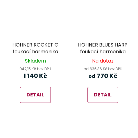
HOHNER ROCKET G
HOHNER BLUES HARP
foukací harmonika
foukací harmonika
Skladem
Na dotaz
942,15 Kč bez DPH
od 636,36 Kč bez DPH
1 140 Kč
770 Kč
od
DETAIL
DETAIL