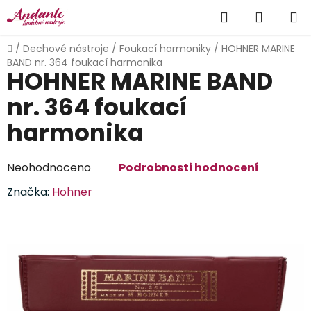
Přejít
Hledat
NÁKUP
na
obsah
KOŠÍK
Domů
/
Dechové nástroje
/
Foukací harmoniky
/
HOHNER MARINE
BAND nr. 364 foukací harmonika
HOHNER MARINE BAND
nr. 364 foukací
harmonika
Průměrné
Neohodnoceno
Podrobnosti hodnocení
hodnocení
Značka:
Hohner
produktu
je
0,0
z
5
hvězdiček.