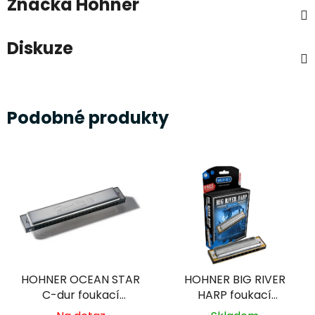
Značka
Hohner
Diskuze
Podobné produkty
HOHNER OCEAN STAR
HOHNER BIG RIVER
C-dur foukací
HARP foukací
harmonika
harmonika