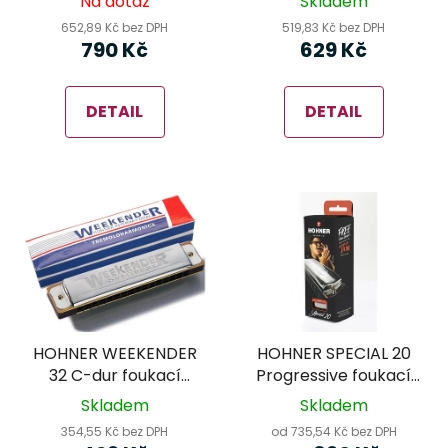
Na dotaz
Skladem
652,89 Kč bez DPH
519,83 Kč bez DPH
790 Kč
629 Kč
DETAIL
DETAIL
HOHNER WEEKENDER
HOHNER SPECIAL 20
32 C-dur foukací
Progressive foukací
harmonika
harmonika
Skladem
Skladem
354,55 Kč bez DPH
od 735,54 Kč bez DPH