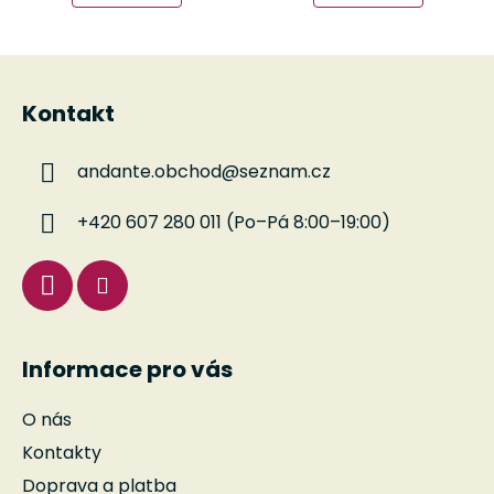
Z
á
Kontakt
p
a
andante.obchod
@
seznam.cz
t
í
+420 607 280 011 (Po–Pá 8:00–19:00)
Informace pro vás
O nás
Kontakty
Doprava a platba