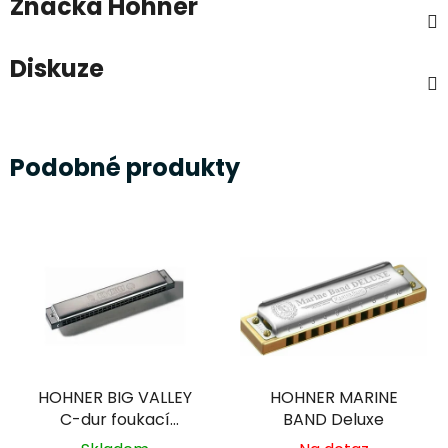
Značka
Hohner
Diskuze
Podobné produkty
HOHNER BIG VALLEY
HOHNER MARINE
C-dur foukací
BAND Deluxe
harmonika