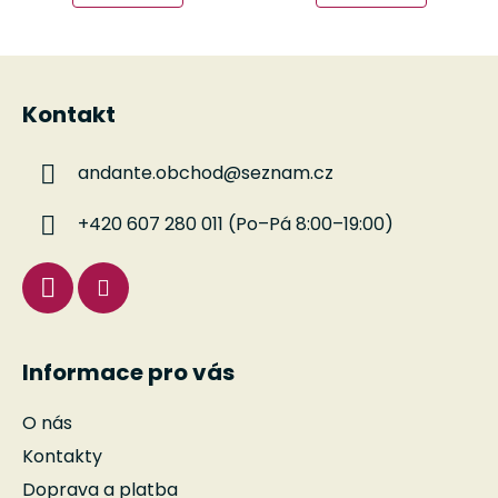
Z
á
Kontakt
p
a
andante.obchod
@
seznam.cz
t
í
+420 607 280 011 (Po–Pá 8:00–19:00)
Informace pro vás
O nás
Kontakty
Doprava a platba