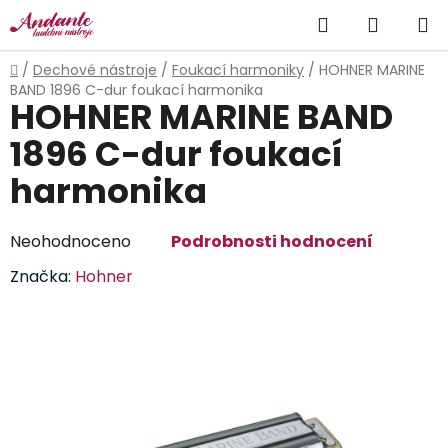
Přejít
Hledat
NÁKUP
na
obsah
KOŠÍK
Domů
/
Dechové nástroje
/
Foukací harmoniky
/
HOHNER MARINE
BAND 1896 C-dur foukací harmonika
HOHNER MARINE BAND
1896 C-dur foukací
harmonika
Průměrné
Neohodnoceno
Podrobnosti hodnocení
hodnocení
Značka:
Hohner
produktu
je
0,0
z
5
hvězdiček.