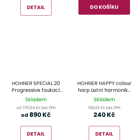
DO KOŠÍKU
DETAIL
HOHNER SPECIAL 20
HOHNER HAPPY colour
Progressive foukací
harp ústní harmonika
harmonika
pro děti
Skladem
Skladem
od 735,54 Kč bez DPH
198,35 Kč bez DPH
890 Kč
240 Kč
od
DETAIL
DETAIL