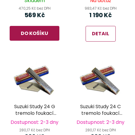
Skladem
Na dotaz
470,25 Kč bez DPH
983,47 Kč bez DPH
569 Kč
1 190 Kč
DO KOŠÍKU
DETAIL
Suzuki Study 24 G
Suzuki Study 24 C
tremolo foukací
tremolo foukací
harmonika
harmonika
Dostupnost: 2-3 dny
Dostupnost: 2-3 dny
280,17 Kč bez DPH
280,17 Kč bez DPH