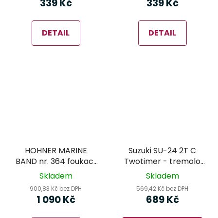
339 Kč
339 Kč
DETAIL
DETAIL
HOHNER MARINE
Suzuki SU-24 2T C
BAND nr. 364 foukací
Twotimer - tremolo
harmonika
foukací harmonika
Skladem
Skladem
900,83 Kč bez DPH
569,42 Kč bez DPH
1 090 Kč
689 Kč