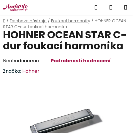
Přejít
Hledat
NÁKUP
na
obsah
KOŠÍK
Domů
/
Dechové nástroje
/
Foukací harmoniky
/
HOHNER OCEAN
STAR C-dur foukací harmonika
HOHNER OCEAN STAR C-
dur foukací harmonika
Průměrné
Neohodnoceno
Podrobnosti hodnocení
hodnocení
Značka:
Hohner
produktu
je
0,0
z
5
hvězdiček.