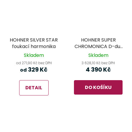
HOHNER SILVER STAR
HOHNER SUPER
foukací harmonika
CHROMONICA D-dur
270/48 foukací
Skladem
Skladem
harmonika
od 271,90 Kč bez DPH
3 628,10 Kč bez DPH
329 Kč
4 390 Kč
od
DO KOŠÍKU
DETAIL