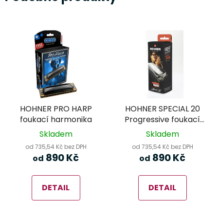
HOHNER PRO HARP
HOHNER SPECIAL 20
foukací harmonika
Progressive foukací
harmonika
Skladem
Skladem
od 735,54 Kč bez DPH
od 735,54 Kč bez DPH
890 Kč
890 Kč
od
od
DETAIL
DETAIL