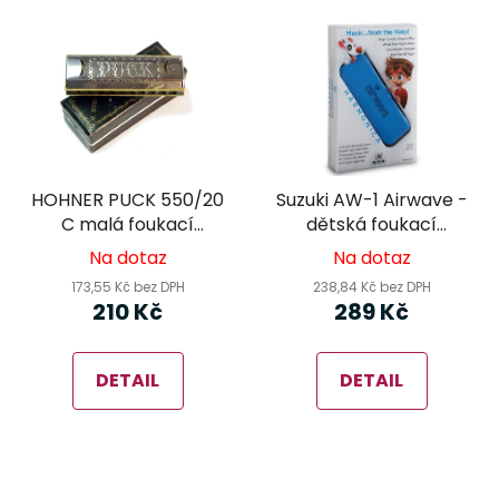
HOHNER PUCK 550/20
Suzuki AW-1 Airwave -
C malá foukací
dětská foukací
harmonika
harmonika modrá
Na dotaz
Na dotaz
173,55 Kč bez DPH
238,84 Kč bez DPH
210 Kč
289 Kč
DETAIL
DETAIL