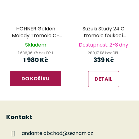
HOHNER Golden
Suzuki Study 24 C
Melody Tremolo C-
tremolo foukací
dur foukací
harmonika
Skladem
Dostupnost: 2-3 dny
harmonika
1 636,36 Kč bez DPH
280,17 Kč bez DPH
1 980 Kč
339 Kč
DO KOŠÍKU
DETAIL
Z
á
Kontakt
p
a
andante.obchod
@
seznam.cz
t