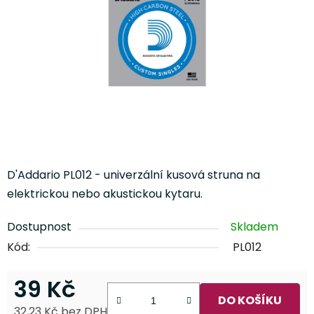
hvězdiček.
D'Addario PL012 - univerzální kusová struna na
elektrickou nebo akustickou kytaru
.
Dostupnost
Skladem
Kód:
PL012
39 Kč
DO KOŠÍKU
32,23 Kč bez DPH