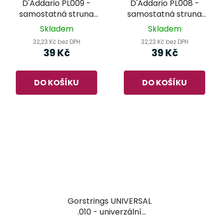
D'Addario PL009 -
D'Addario PL008 -
samostatná struna
samostatná struna
pro kytaru
pro kytaru
Skladem
Skladem
32,23 Kč bez DPH
32,23 Kč bez DPH
39 Kč
39 Kč
DO KOŠÍKU
DO KOŠÍKU
Gorstrings UNIVERSAL
.010 - univerzální