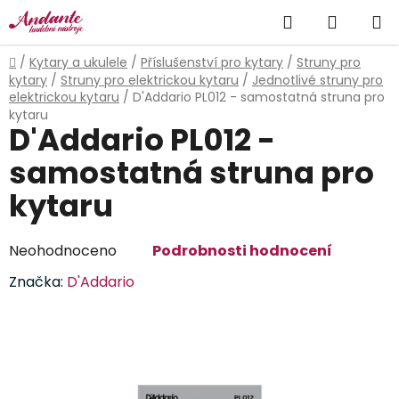
Přejít
Hledat
NÁKUP
na
obsah
KOŠÍK
Domů
/
Kytary a ukulele
/
Příslušenství pro kytary
/
Struny pro
kytary
/
Struny pro elektrickou kytaru
/
Jednotlivé struny pro
elektrickou kytaru
/
D'Addario PL012 - samostatná struna pro
kytaru
D'Addario PL012 -
samostatná struna pro
kytaru
Průměrné
Neohodnoceno
Podrobnosti hodnocení
hodnocení
Značka:
D'Addario
produktu
je
0,0
z
5