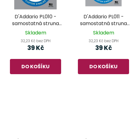
D'Addario PL010 -
D'Addario PL011 -
samostatná struna
samostatná struna
pro kytaru
pro kytaru
Skladem
Skladem
32,23 Kč bez DPH
32,23 Kč bez DPH
39 Kč
39 Kč
DO KOŠÍKU
DO KOŠÍKU