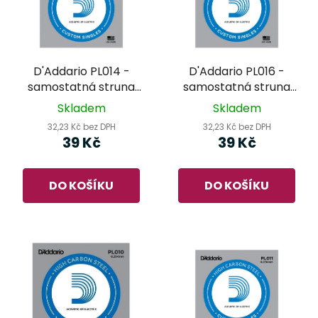
D'Addario PL014 -
D'Addario PL016 -
samostatná struna
samostatná struna
pro kytaru
pro kytaru
Skladem
Skladem
32,23 Kč bez DPH
32,23 Kč bez DPH
39 Kč
39 Kč
DO KOŠÍKU
DO KOŠÍKU