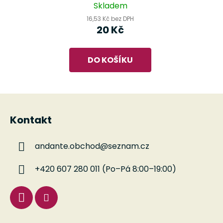
kusová struna
Skladem
16,53 Kč bez DPH
20 Kč
DO KOŠÍKU
Z
á
Kontakt
p
a
andante.obchod
@
seznam.cz
t
í
+420 607 280 011 (Po–Pá 8:00–19:00)