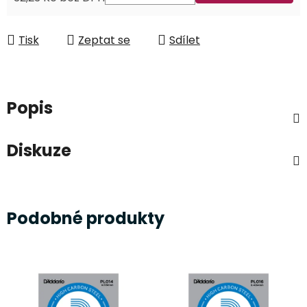
Měrná cena:
Tisk
Zeptat se
Sdílet
Popis
Diskuze
Podobné produkty