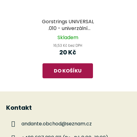
Gorstrings UNIVERSAL
.010 - univerzální
kusová struna
Skladem
16,53 Kč bez DPH
20 Kč
DO KOŠÍKU
Z
á
Kontakt
p
a
andante.obchod
@
seznam.cz
t
í