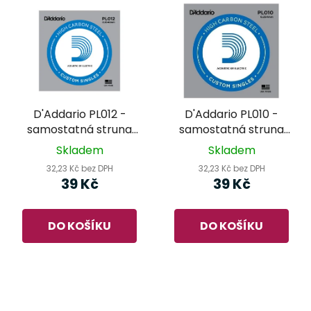
D'Addario PL012 -
D'Addario PL010 -
samostatná struna
samostatná struna
pro kytaru
pro kytaru
Skladem
Skladem
32,23 Kč bez DPH
32,23 Kč bez DPH
39 Kč
39 Kč
DO KOŠÍKU
DO KOŠÍKU