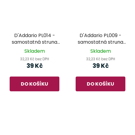
D'Addario PL014 -
D'Addario PL009 -
samostatná struna
samostatná struna
pro kytaru
pro kytaru
Skladem
Skladem
32,23 Kč bez DPH
32,23 Kč bez DPH
39 Kč
39 Kč
DO KOŠÍKU
DO KOŠÍKU