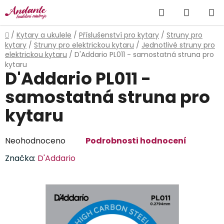
Přejít
Hledat
NÁKUP
na
obsah
KOŠÍK
Domů
/
Kytary a ukulele
/
Příslušenství pro kytary
/
Struny pro
kytary
/
Struny pro elektrickou kytaru
/
Jednotlivé struny pro
elektrickou kytaru
/
D'Addario PL011 - samostatná struna pro
kytaru
D'Addario PL011 -
samostatná struna pro
kytaru
Průměrné
Neohodnoceno
Podrobnosti hodnocení
hodnocení
Značka:
D'Addario
produktu
je
0,0
z
5