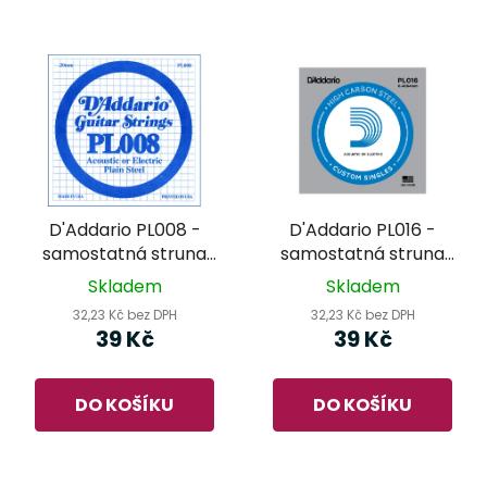
D'Addario PL008 -
D'Addario PL016 -
samostatná struna
samostatná struna
pro kytaru
pro kytaru
Skladem
Skladem
32,23 Kč bez DPH
32,23 Kč bez DPH
39 Kč
39 Kč
DO KOŠÍKU
DO KOŠÍKU