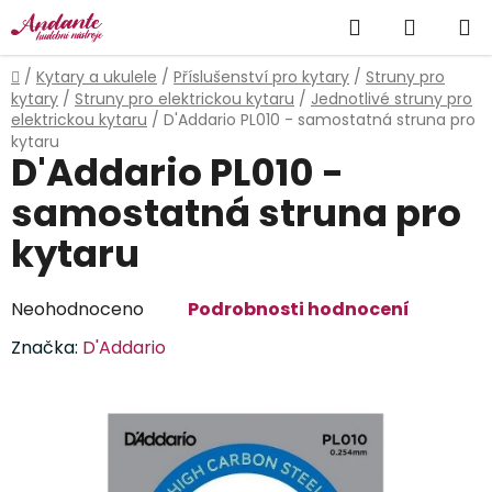
Přejít
Hledat
NÁKUP
na
obsah
KOŠÍK
Domů
/
Kytary a ukulele
/
Příslušenství pro kytary
/
Struny pro
kytary
/
Struny pro elektrickou kytaru
/
Jednotlivé struny pro
elektrickou kytaru
/
D'Addario PL010 - samostatná struna pro
kytaru
D'Addario PL010 -
samostatná struna pro
kytaru
Průměrné
Neohodnoceno
Podrobnosti hodnocení
hodnocení
Značka:
D'Addario
produktu
je
0,0
z
5