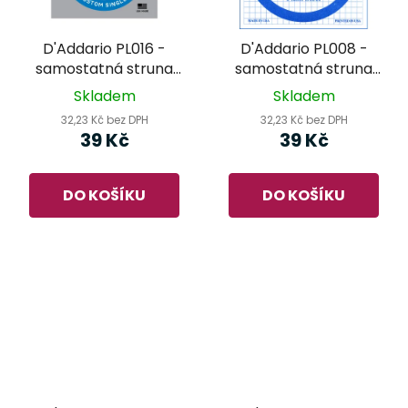
D'Addario PL016 -
D'Addario PL008 -
samostatná struna
samostatná struna
pro kytaru
pro kytaru
Skladem
Skladem
32,23 Kč bez DPH
32,23 Kč bez DPH
39 Kč
39 Kč
DO KOŠÍKU
DO KOŠÍKU