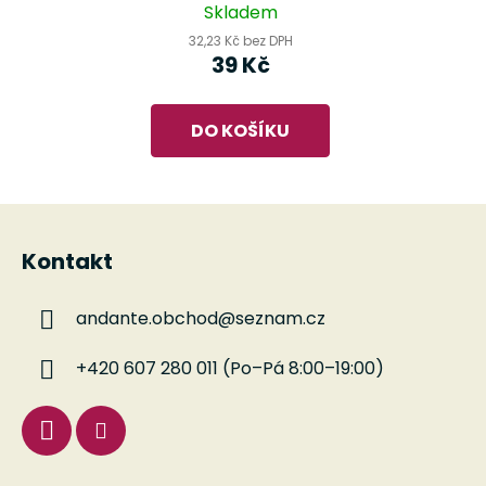
pro kytaru
Skladem
32,23 Kč bez DPH
39 Kč
DO KOŠÍKU
Z
á
Kontakt
p
a
andante.obchod
@
seznam.cz
t
í
+420 607 280 011 (Po–Pá 8:00–19:00)