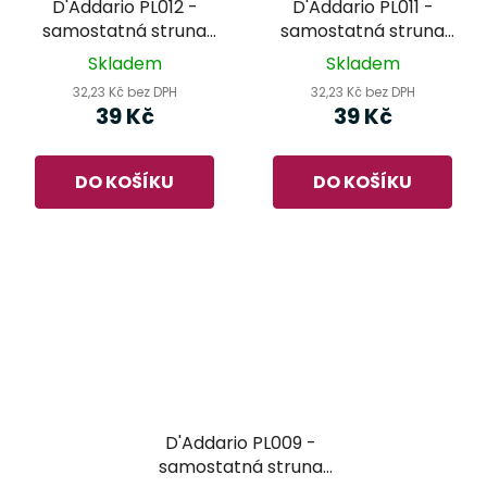
D'Addario PL012 -
D'Addario PL011 -
samostatná struna
samostatná struna
pro kytaru
pro kytaru
Skladem
Skladem
32,23 Kč bez DPH
32,23 Kč bez DPH
39 Kč
39 Kč
DO KOŠÍKU
DO KOŠÍKU
D'Addario PL009 -
samostatná struna