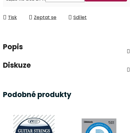
Měrná cena:
Tisk
Zeptat se
Sdílet
Popis
Diskuze
Podobné produkty