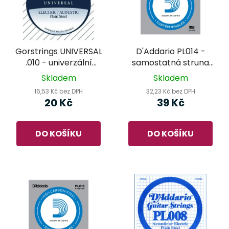
Gorstrings UNIVERSAL
D'Addario PL014 -
.010 - univerzální
samostatná struna
kusová struna
pro kytaru
Skladem
Skladem
16,53 Kč bez DPH
32,23 Kč bez DPH
20 Kč
39 Kč
DO KOŠÍKU
DO KOŠÍKU