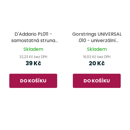
D'Addario PL011 -
Gorstrings UNIVERSAL
samostatná struna
.010 - univerzální
pro kytaru
kusová struna
Skladem
Skladem
32,23 Kč bez DPH
16,53 Kč bez DPH
39 Kč
20 Kč
DO KOŠÍKU
DO KOŠÍKU