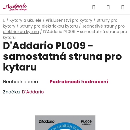
Přejít
Hledat
NÁKUP
na
obsah
KOŠÍK
Domů
/
Kytary a ukulele
/
Příslušenství pro kytary
/
Struny pro
kytary
/
Struny pro elektrickou kytaru
/
Jednotlivé struny pro
elektrickou kytaru
/
D'Addario PL009 - samostatná struna pro
kytaru
D'Addario PL009 -
samostatná struna pro
kytaru
Průměrné
Neohodnoceno
Podrobnosti hodnocení
hodnocení
Značka:
D'Addario
produktu
je
0,0
z
5