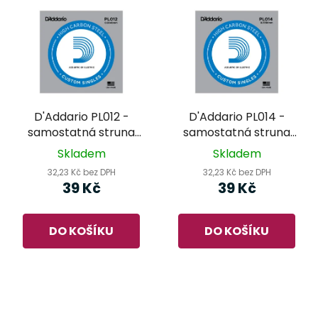
D'Addario PL012 -
D'Addario PL014 -
samostatná struna
samostatná struna
pro kytaru
pro kytaru
Skladem
Skladem
32,23 Kč bez DPH
32,23 Kč bez DPH
39 Kč
39 Kč
DO KOŠÍKU
DO KOŠÍKU