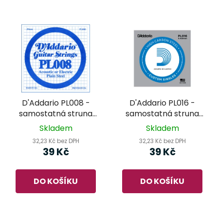
D'Addario PL008 -
D'Addario PL016 -
samostatná struna
samostatná struna
pro kytaru
pro kytaru
Skladem
Skladem
32,23 Kč bez DPH
32,23 Kč bez DPH
39 Kč
39 Kč
DO KOŠÍKU
DO KOŠÍKU