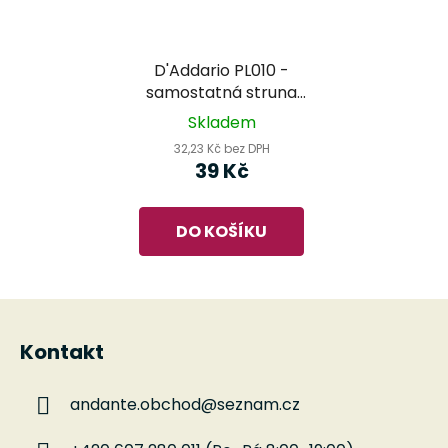
D'Addario PL010 -
samostatná struna
pro kytaru
Skladem
32,23 Kč bez DPH
39 Kč
DO KOŠÍKU
Z
á
Kontakt
p
a
andante.obchod
@
seznam.cz
t
í