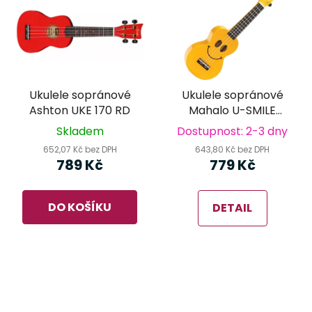
Ukulele sopránové
Ukulele sopránové
Ashton UKE 170 RD
Mahalo U-SMILE
Yellow
Skladem
Dostupnost: 2-3 dny
652,07 Kč bez DPH
643,80 Kč bez DPH
789 Kč
779 Kč
DO KOŠÍKU
DETAIL