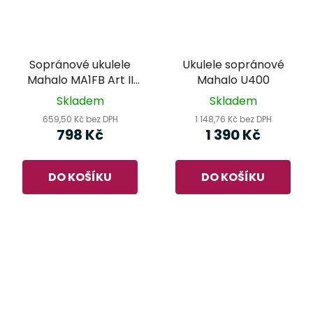
Sopránové ukulele
Ukulele sopránové
Mahalo MA1FB Art II
Mahalo U400
Series Fotbal
Skladem
Skladem
659,50 Kč bez DPH
1 148,76 Kč bez DPH
798 Kč
1 390 Kč
DO KOŠÍKU
DO KOŠÍKU