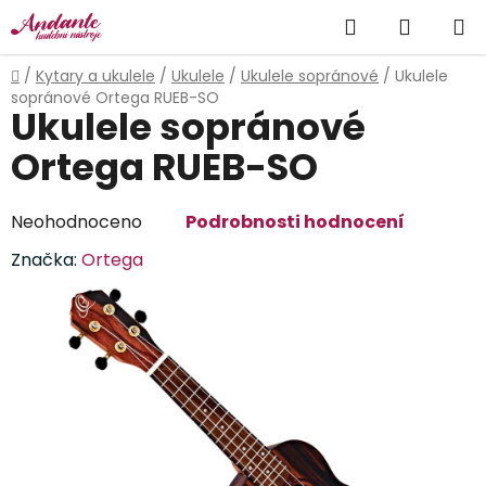
Přejít
Hledat
NÁKUP
na
obsah
KOŠÍK
Domů
/
Kytary a ukulele
/
Ukulele
/
Ukulele sopránové
/
Ukulele
sopránové Ortega RUEB-SO
Ukulele sopránové
Ortega RUEB-SO
Průměrné
Neohodnoceno
Podrobnosti hodnocení
hodnocení
Značka:
Ortega
produktu
je
0,0
z
5
hvězdiček.