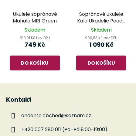
Ukulele sopránové
Sopránové ukulele
Mahalo MR1 Green
Kala Ukadelic Peace
Love
Skladem
Skladem
619,01 Kč bez DPH
900,83 Kč bez DPH
749 Kč
1 090 Kč
DO KOŠÍKU
DO KOŠÍKU
Z
á
Kontakt
p
a
andante.obchod
@
seznam.cz
t
í
+420 607 280 011 (Po–Pá 8:00–19:00)