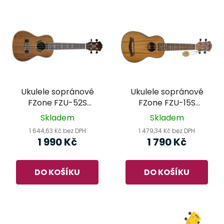
Ukulele sopránové
Ukulele sopránové
FZone FZU-52S
FZone FZU-15S
Hickory
Zebrano
Skladem
Skladem
1 644,63 Kč bez DPH
1 479,34 Kč bez DPH
1 990 Kč
1 790 Kč
DO KOŠÍKU
DO KOŠÍKU