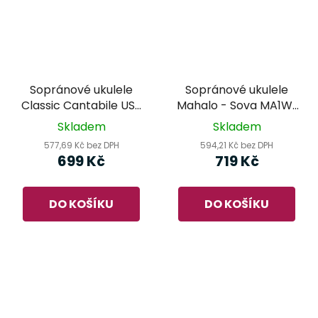
Sopránové ukulele
Sopránové ukulele
Classic Cantabile US-
Mahalo - Sova MA1WL
100 BK
Art Series
Skladem
Skladem
577,69 Kč bez DPH
594,21 Kč bez DPH
699 Kč
719 Kč
DO KOŠÍKU
DO KOŠÍKU