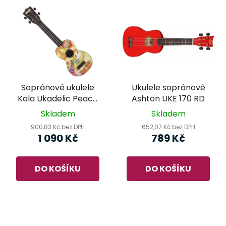
Sopránové ukulele
Ukulele sopránové
Kala Ukadelic Peace
Ashton UKE 170 RD
Love
Skladem
Skladem
900,83 Kč bez DPH
652,07 Kč bez DPH
1 090 Kč
789 Kč
DO KOŠÍKU
DO KOŠÍKU