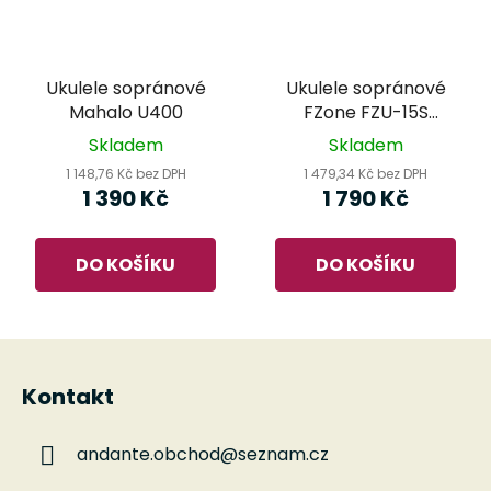
Ukulele sopránové
Ukulele sopránové
Mahalo U400
FZone FZU-15S
Zebrano
Skladem
Skladem
1 148,76 Kč bez DPH
1 479,34 Kč bez DPH
1 390 Kč
1 790 Kč
DO KOŠÍKU
DO KOŠÍKU
Z
á
Kontakt
p
a
andante.obchod
@
seznam.cz
t