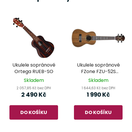
Ukulele sopránové
Ukulele sopránové
Ortega RUEB-SO
FZone FZU-52S
Hickory
Skladem
Skladem
2 057,85 Kč bez DPH
1 644,63 Kč bez DPH
2 490 Kč
1 990 Kč
DO KOŠÍKU
DO KOŠÍKU