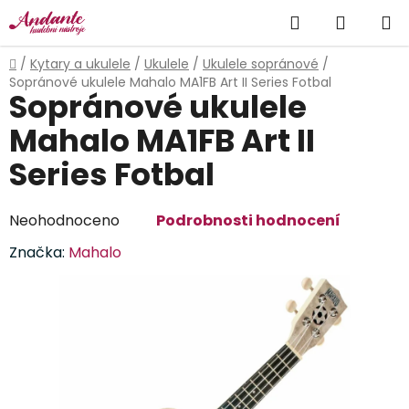
Přejít
Hledat
NÁKUP
na
obsah
KOŠÍK
Domů
/
Kytary a ukulele
/
Ukulele
/
Ukulele sopránové
/
Sopránové ukulele Mahalo MA1FB Art II Series Fotbal
Sopránové ukulele
Mahalo MA1FB Art II
Series Fotbal
Průměrné
Neohodnoceno
Podrobnosti hodnocení
hodnocení
Značka:
Mahalo
produktu
je
0,0
z
5
hvězdiček.