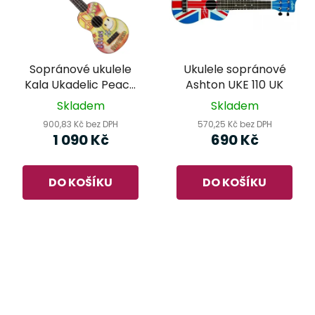
Sopránové ukulele
Ukulele sopránové
Kala Ukadelic Peace
Ashton UKE 110 UK
Love
Skladem
Skladem
900,83 Kč bez DPH
570,25 Kč bez DPH
1 090 Kč
690 Kč
DO KOŠÍKU
DO KOŠÍKU