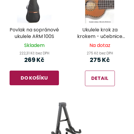
Povlak na sopránové
Ukulele krok za
ukulele ARM 100S
krokem - učebnice
pro začátečníky -
Skladem
Na dotaz
Ben Anderson
222,31 Kč bez DPH
275 Kč bez DPH
269 Kč
275 Kč
DO KOŠÍKU
DETAIL