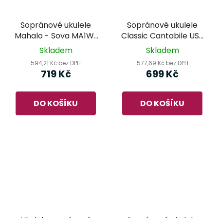
Sopránové ukulele
Sopránové ukulele
Mahalo - Sova MA1WL
Classic Cantabile US-
Art Series
100 BK
Skladem
Skladem
594,21 Kč bez DPH
577,69 Kč bez DPH
719 Kč
699 Kč
DO KOŠÍKU
DO KOŠÍKU