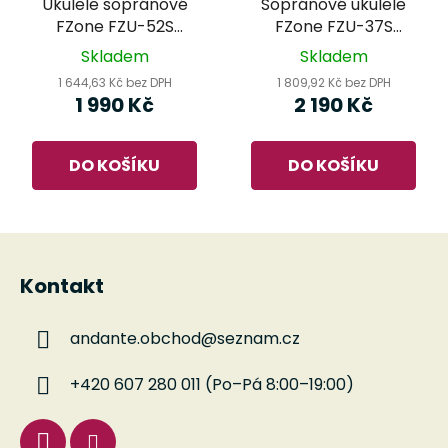
Ukulele sopránové
Sopránové ukulele
FZone FZU-52S
FZone FZU-37S
Hickory
Spruce
Skladem
Skladem
1 644,63 Kč bez DPH
1 809,92 Kč bez DPH
1 990 Kč
2 190 Kč
DO KOŠÍKU
DO KOŠÍKU
Z
á
Kontakt
p
a
andante.obchod
@
seznam.cz
t
í
+420 607 280 011 (Po–Pá 8:00–19:00)