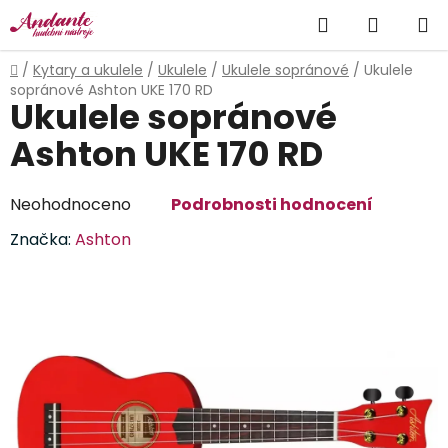
Přejít
Hledat
NÁKUP
na
obsah
KOŠÍK
Domů
/
Kytary a ukulele
/
Ukulele
/
Ukulele sopránové
/
Ukulele
sopránové Ashton UKE 170 RD
Ukulele sopránové
Ashton UKE 170 RD
Průměrné
Neohodnoceno
Podrobnosti hodnocení
hodnocení
Značka:
Ashton
produktu
je
0,0
z
5
hvězdiček.