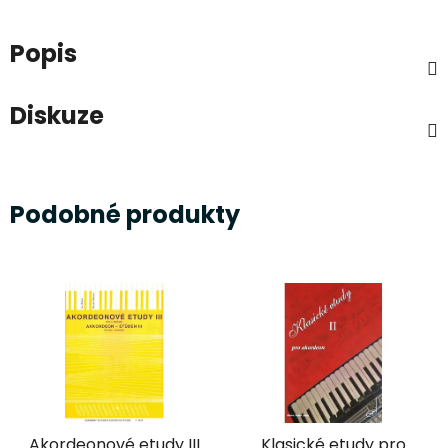
Popis
Diskuze
Podobné produkty
Akordeonové etudy III
Klasické etudy pro