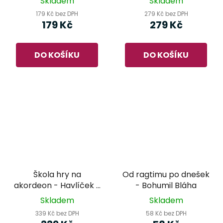
Skladem
Skladem
179 Kč bez DPH
279 Kč bez DPH
179 Kč
279 Kč
DO KOŠÍKU
DO KOŠÍKU
Škola hry na
Od ragtimu po dnešek
akordeon - Havlíček §
- Bohumil Bláha
Machalíčková §
Skladem
Skladem
Ondruš
339 Kč bez DPH
58 Kč bez DPH