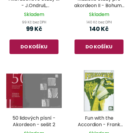
- J.Ondruš,
akordeon II - Bohumil
M.Dikánová
Bláha
Skladem
Skladem
99 Kč bez DPH
140 Kč bez DPH
99 Kč
140 Kč
DO KOŠÍKU
DO KOŠÍKU
50 lidových písní -
Fun with the
Akordeon - sešit 2
Accordion - Frank
Zucco