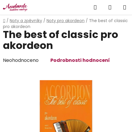
Přejít
Hledat
NÁKUP
na
obsah
KOŠÍK
Domů
/
Noty a zpěvníky
/
Noty pro akordeon
/
The best of classic
pro akordeon
The best of classic pro
akordeon
Průměrné
Neohodnoceno
Podrobnosti hodnocení
hodnocení
produktu
je
0,0
z
5
hvězdiček.