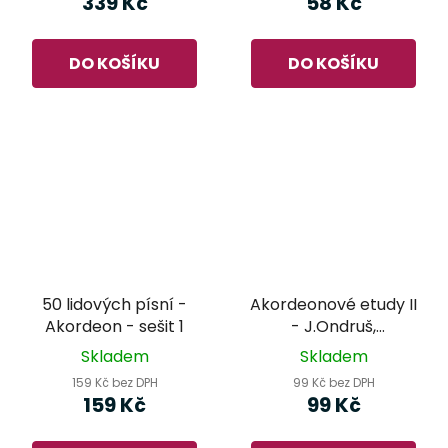
339 Kč
58 Kč
DO KOŠÍKU
DO KOŠÍKU
50 lidových písní -
Akordeonové etudy II
Akordeon - sešit 1
- J.Ondruš,
M.Dikánová
Skladem
Skladem
159 Kč bez DPH
99 Kč bez DPH
159 Kč
99 Kč