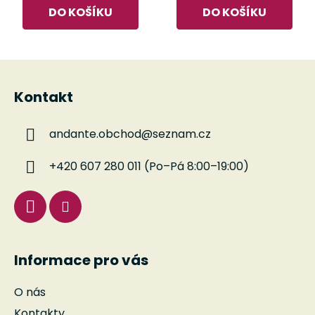
DO KOŠÍKU
DO KOŠÍKU
Z
á
Kontakt
p
a
andante.obchod
@
seznam.cz
t
í
+420 607 280 011 (Po–Pá 8:00–19:00)
Informace pro vás
O nás
Kontakty