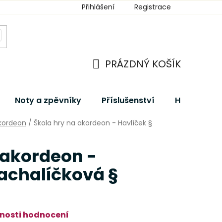
Přihlášení
Registrace
PRÁZDNÝ KOŠÍK
NÁKUPNÍ
KOŠÍK
Noty a zpěvníky
Příslušenství
Hudební dá
kordeon
/
Škola hry na akordeon - Havlíček §
 akordeon -
achalíčková §
nosti hodnocení