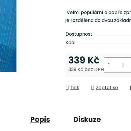
hodnocení
produktu
Velmi populární a dobře zp
je
je rozdělena do dvou základn
0,0
z
Dostupnost
5
Kód:
hvězdiček.
339 Kč
339 Kč bez DPH
Měrná cena:
Tisk
Zeptat se
Popis
Diskuze