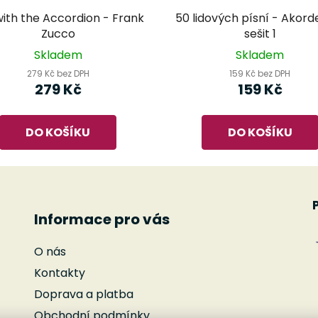
with the Accordion - Frank
50 lidových písní - Akord
Zucco
sešit 1
Skladem
Skladem
279 Kč bez DPH
159 Kč bez DPH
279 Kč
159 Kč
DO KOŠÍKU
DO KOŠÍKU
Informace pro vás
O nás
Kontakty
Doprava a platba
Obchodní podmínky