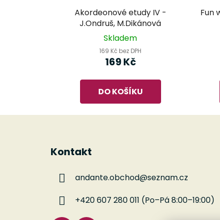
Akordeonové etudy IV -
Fun 
J.Ondruš, M.Dikánová
Skladem
169 Kč bez DPH
169 Kč
DO KOŠÍKU
Z
á
Kontakt
p
a
andante.obchod
@
seznam.cz
t
í
+420 607 280 011 (Po–Pá 8:00–19:00)