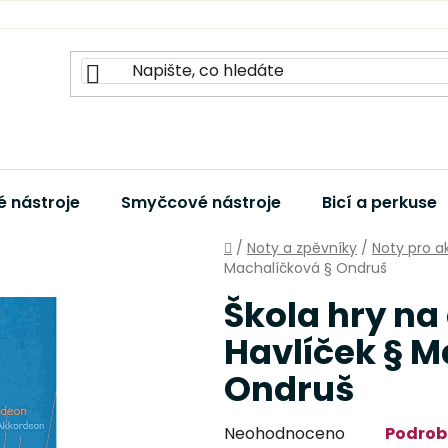
 nástroje
Smyčcové nástroje
Bicí a perkuse
Domů
/
Noty a zpěvníky
/
Noty pro a
Machalíčková § Ondruš
Škola hry na
Havlíček § M
Ondruš
Průměrné
Neohodnoceno
Podrob