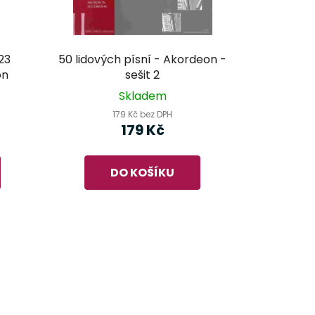
23
50 lidových písní - Akordeon -
on
sešit 2
Skladem
179 Kč bez DPH
179 Kč
DO KOŠÍKU