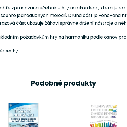
dobře zpracovaná učebnice hry na akordeon, která je rozd
y, souhře jednoduchých melodií. Druhá část je věnována 
zová část ukazuje žákovi správné držení nástroje a někt
základním požadavkům hry na harmoniku podle osnov pro 
/ německy.
Podobné produkty