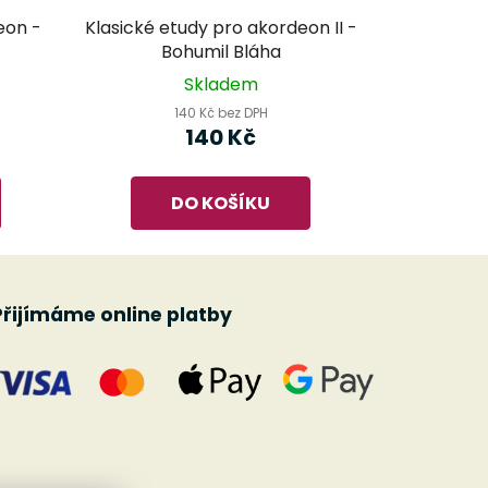
eon -
Klasické etudy pro akordeon II -
Bohumil Bláha
Skladem
140 Kč bez DPH
140 Kč
DO KOŠÍKU
Přijímáme online platby