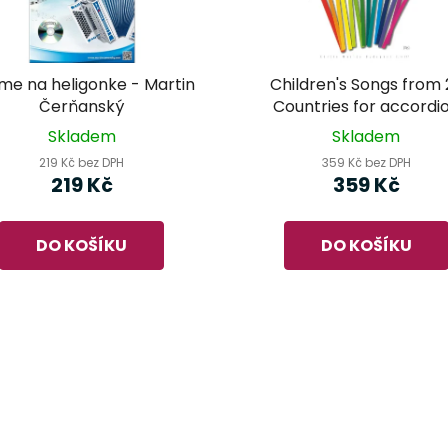
me na heligonke - Martin
Children's Songs from 
Čerňanský
Countries for accordi
Skladem
Skladem
219 Kč bez DPH
359 Kč bez DPH
219 Kč
359 Kč
DO KOŠÍKU
DO KOŠÍKU