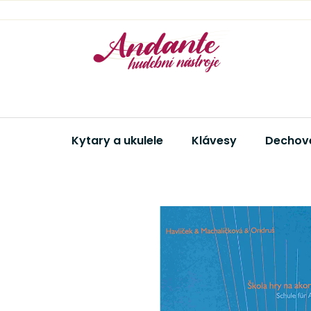
Přejít
na
obsah
Kytary a ukulele
Klávesy
Dechové