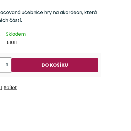
racovaná učebnice hry na akordeon, která
ích částí.
Skladem
51011
DO KOŠÍKU
Sdílet