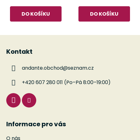
DO KOŠÍKU
DO KOŠÍKU
Z
á
Kontakt
p
a
andante.obchod
@
seznam.cz
t
í
+420 607 280 011 (Po–Pá 8:00–19:00)
Informace pro vás
O nás