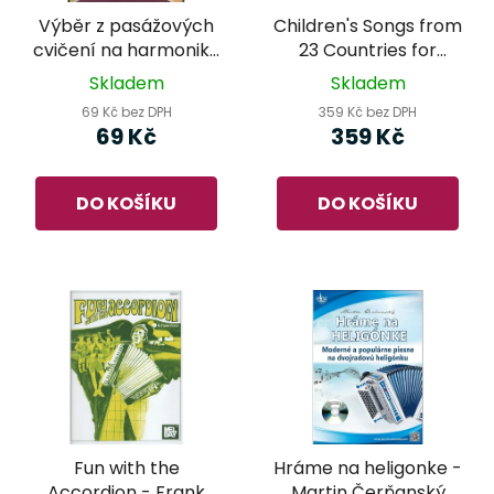
Výběr z pasážových
Children's Songs from
cvičení na harmoniku
23 Countries for
- C.Czerny op. 261
accordion
Skladem
Skladem
69 Kč bez DPH
359 Kč bez DPH
69 Kč
359 Kč
DO KOŠÍKU
DO KOŠÍKU
Fun with the
Hráme na heligonke -
Accordion - Frank
Martin Čerňanský