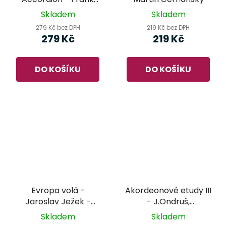
Zucco
Skladem
Skladem
279 Kč bez DPH
219 Kč bez DPH
279 Kč
219 Kč
DO KOŠÍKU
DO KOŠÍKU
Evropa volá -
Akordeonové etudy III
Jaroslav Ježek -
- J.Ondruš,
komorní hra
M.Dikánová
Skladem
Skladem
Akordeon 1 a 2