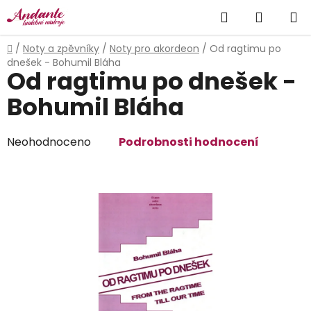
Přejít
Hledat
NÁKUP
na
obsah
KOŠÍK
Domů
/
Noty a zpěvníky
/
Noty pro akordeon
/
Od ragtimu po
dnešek - Bohumil Bláha
Od ragtimu po dnešek -
Bohumil Bláha
Průměrné
Neohodnoceno
Podrobnosti hodnocení
hodnocení
produktu
je
0,0
z
5
hvězdiček.