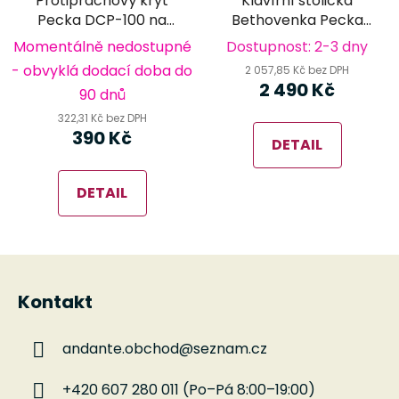
Protiprachový kryt
Klavírní stolička
Pecka DCP-100 na
Bethovenka Pecka
klávesy
PPB-016 BM (black
Momentálně nedostupné
Dostupnost: 2-3 dny
mat)
- obvyklá dodací doba do
2 057,85 Kč bez DPH
2 490 Kč
90 dnů
322,31 Kč bez DPH
390 Kč
DETAIL
DETAIL
Z
á
Kontakt
p
a
andante.obchod
@
seznam.cz
t
í
+420 607 280 011 (Po–Pá 8:00–19:00)