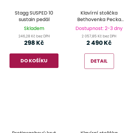
Stagg SUSPED 10
Klavírní stolička
sustain pedál
Bethovenka Pecka
PPB-016 WM (white
Skladem
Dostupnost: 2-3 dny
mat)
246,28 Kč bez DPH
2 057,85 Kč bez DPH
298 Kč
2 490 Kč
DO KOŠÍKU
DETAIL