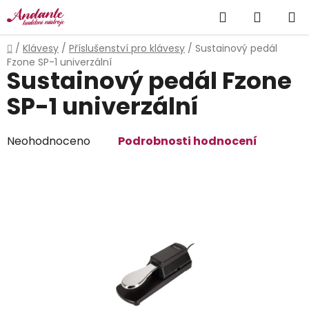
Přejít
Hledat
NÁKUP
na
obsah
KOŠÍK
Domů
/
Klávesy
/
Příslušenství pro klávesy
/
Sustainový pedál
Fzone SP-1 univerzální
Sustainový pedál Fzone
SP-1 univerzální
Průměrné
Neohodnoceno
Podrobnosti hodnocení
hodnocení
produktu
je
0,0
z
5
hvězdiček.