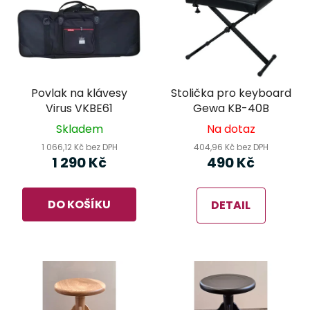
Povlak na klávesy
Stolička pro keyboard
Virus VKBE61
Gewa KB-40B
Skladem
Na dotaz
1 066,12 Kč bez DPH
404,96 Kč bez DPH
1 290 Kč
490 Kč
DO KOŠÍKU
DETAIL