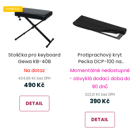
VÝPRODEJ
Stolička pro keyboard
Protiprachový kryt
Gewa KB-40B
Pecka DCP-100 na
klávesy
Na dotaz
Momentálně nedostupné
- obvyklá dodací doba do
404,96 Kč bez DPH
490 Kč
90 dnů
322,31 Kč bez DPH
390 Kč
DETAIL
DETAIL