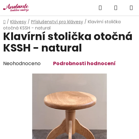
Přejít
Hledat
NÁKUP
na
obsah
KOŠÍK
Domů
/
Klávesy
/
Příslušenství pro klávesy
/
Klavírní stolička
otočná KSSH - natural
Klavírní stolička otočná
KSSH - natural
Průměrné
Neohodnoceno
Podrobnosti hodnocení
hodnocení
produktu
je
0,0
z
5
hvězdiček.