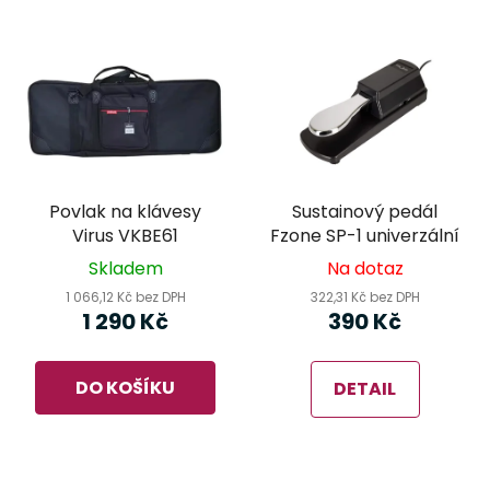
Povlak na klávesy
Sustainový pedál
Virus VKBE61
Fzone SP-1 univerzální
Skladem
Na dotaz
1 066,12 Kč bez DPH
322,31 Kč bez DPH
1 290 Kč
390 Kč
DO KOŠÍKU
DETAIL