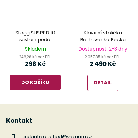
Stagg SUSPED 10
Klavírní stolička
sustain pedál
Bethovenka Pecka
PPB-016 WM (white
Skladem
Dostupnost: 2-3 dny
mat)
246,28 Kč bez DPH
2 057,85 Kč bez DPH
298 Kč
2 490 Kč
DO KOŠÍKU
DETAIL
Z
á
Kontakt
p
a
andante.obchod
@
seznam.cz