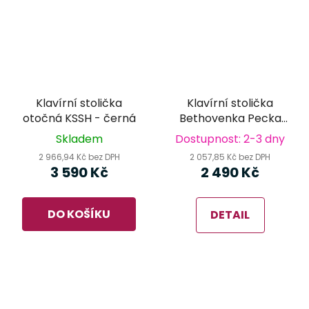
Klavírní stolička
Klavírní stolička
otočná KSSH - černá
Bethovenka Pecka
PPB-016 BM (black
Skladem
Dostupnost: 2-3 dny
mat)
2 966,94 Kč bez DPH
2 057,85 Kč bez DPH
3 590 Kč
2 490 Kč
DO KOŠÍKU
DETAIL