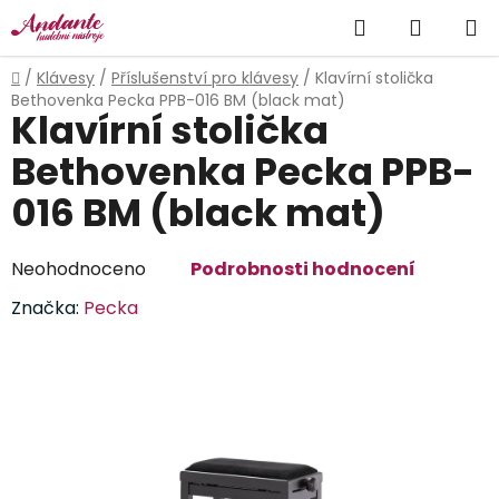
Přejít
Hledat
NÁKUP
na
obsah
KOŠÍK
Domů
/
Klávesy
/
Příslušenství pro klávesy
/
Klavírní stolička
Bethovenka Pecka PPB-016 BM (black mat)
Klavírní stolička
Bethovenka Pecka PPB-
016 BM (black mat)
Průměrné
Neohodnoceno
Podrobnosti hodnocení
hodnocení
Značka:
Pecka
produktu
je
0,0
z
5
hvězdiček.