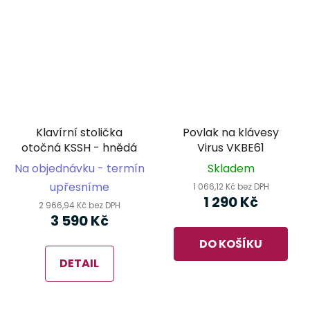
Klavírní stolička
Povlak na klávesy
otočná KSSH - hnědá
Virus VKBE61
Na objednávku - termín
Skladem
upřesníme
1 066,12 Kč bez DPH
1 290 Kč
2 966,94 Kč bez DPH
3 590 Kč
DO KOŠÍKU
DETAIL