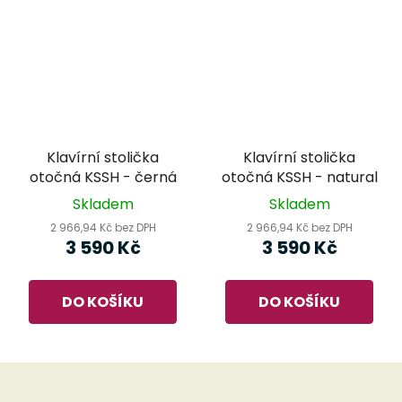
Klavírní stolička
Klavírní stolička
otočná KSSH - černá
otočná KSSH - natural
Skladem
Skladem
2 966,94 Kč bez DPH
2 966,94 Kč bez DPH
3 590 Kč
3 590 Kč
DO KOŠÍKU
DO KOŠÍKU
Z
á