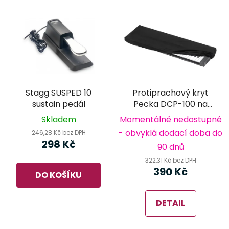
Stagg SUSPED 10
Protiprachový kryt
sustain pedál
Pecka DCP-100 na
klávesy
Skladem
Momentálně nedostupné
- obvyklá dodací doba do
246,28 Kč bez DPH
298 Kč
90 dnů
322,31 Kč bez DPH
390 Kč
DO KOŠÍKU
DETAIL