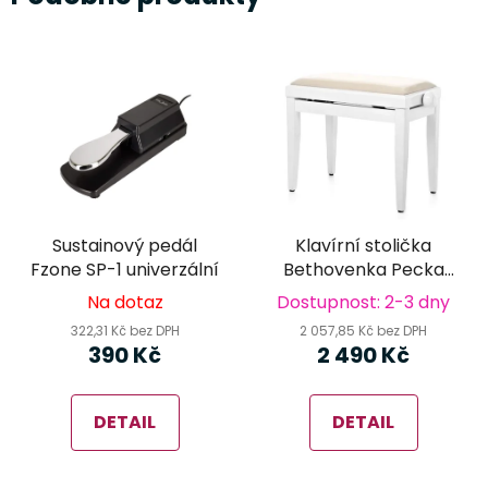
Sustainový pedál
Klavírní stolička
Fzone SP-1 univerzální
Bethovenka Pecka
PPB-016 WM (white
Na dotaz
Dostupnost: 2-3 dny
mat)
322,31 Kč bez DPH
2 057,85 Kč bez DPH
390 Kč
2 490 Kč
DETAIL
DETAIL