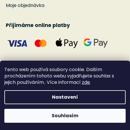
Moje objednávka
Přijímáme online platby
Tento web používá soubory cookie. Dalším
procházením tohoto webu vyjadřujete souhlas s
jejich používáním.. Více informací
zde
.
Nastavení
Vytvořil Shoptet
Souhlasím
Copyright 2026
Andante
. Všechna práva
vyhrazena.