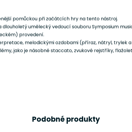
řenější pomůckou při začátcích hry na tento nástroj.
sta a dlouholetý umělecký vedoucí souboru Symposium mus
meckém) provedení.
erpretace, melodickými ozdobami (příraz, nátryl, trylek 
émy, jako je násobné staccato, zvukové rejstříky, flažolety
Podobné produkty