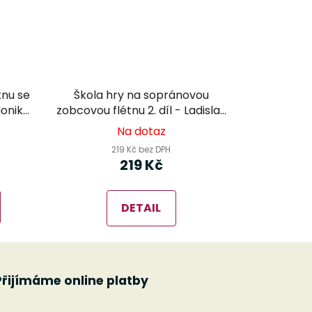
tnu se
Škola hry na sopránovou
Monika
zobcovou flétnu 2. díl - Ladislav
Daniel
Na dotaz
219 Kč bez DPH
219 Kč
DETAIL
Přijímáme online platby