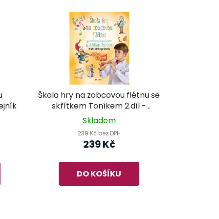
u
Škola hry na zobcovou flétnu se
ejník
skřítkem Toníkem 2.díl -
Monika Wimberger Devátá
Skladem
239 Kč bez DPH
239 Kč
DO KOŠÍKU