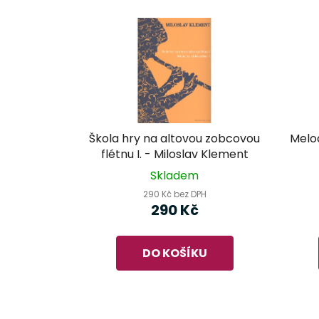
Škola hry na altovou zobcovou
Melod
flétnu I. - Miloslav Klement
Skladem
290 Kč bez DPH
290 Kč
DO KOŠÍKU