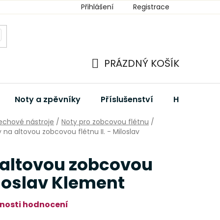
Přihlášení
Registrace
PRÁZDNÝ KOŠÍK
NÁKUPNÍ
KOŠÍK
Noty a zpěvníky
Příslušenství
Hudební dá
echové nástroje
/
Noty pro zobcovou flétnu
/
y na altovou zobcovou flétnu II. - Miloslav
 altovou zobcovou
Miloslav Klement
nosti hodnocení