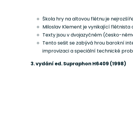
Škola hry na altovou flétnu je nejrozší
Miloslav Klement je vynikající flétni
Texty jsou v dvojazyčném (česko-ně
Tento sešit se zabývá hrou barokní int
improvizaci a speciální technické probl
3. vydání ed. Supraphon H6409 (1998)