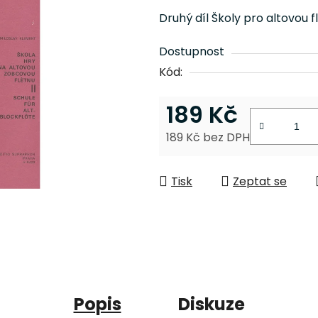
produktu
Druhý díl Školy pro altovou 
je
0,0
Dostupnost
z
Kód:
5
hvězdiček.
189 Kč
189 Kč bez DPH
Měrná cena:
Tisk
Zeptat se
Popis
Diskuze