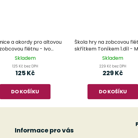
nice a akordy pro altovou
Škola hry na zobcovou flé
zobcovou flétnu - Ivo
skřítkem Toníkem 1.díl - 
Bohuslávek
Devátá
Skladem
Skladem
125 Kč bez DPH
229 Kč bez DPH
125 Kč
229 Kč
DO KOŠÍKU
DO KOŠÍKU
Informace pro vás