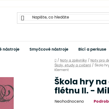
 nástroje
Smyčcové nástroje
Bicí a perkuse
Domů
/
Noty a zpěvníky
/
Noty pro d
Školy, etudy a cvičení
/
Škola hr
Klement
Škola hry na
flétnu II. - 
Průměrné
Neohodnoceno
Podrob
hodnocení