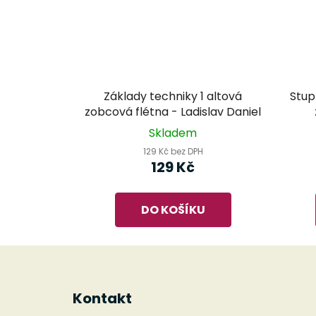
Základy techniky 1 altová
Stup
zobcová flétna - Ladislav Daniel
Skladem
129 Kč bez DPH
129 Kč
DO KOŠÍKU
Z
á
Kontakt
p