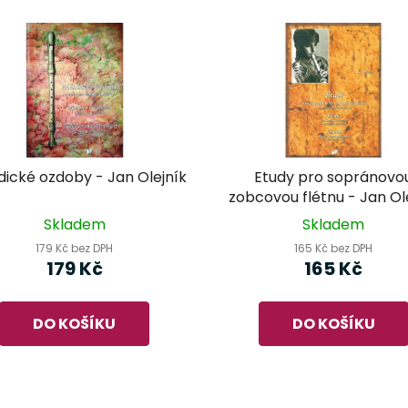
ické ozdoby - Jan Olejník
Etudy pro sopránovo
zobcovou flétnu - Jan Ol
Skladem
Skladem
179 Kč bez DPH
165 Kč bez DPH
179 Kč
165 Kč
DO KOŠÍKU
DO KOŠÍKU