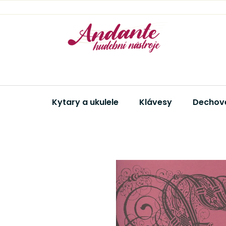
Přejít
na
obsah
Kytary a ukulele
Klávesy
Dechové