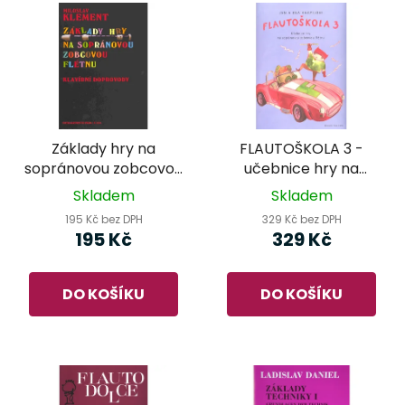
Základy hry na
FLAUTOŠKOLA 3 -
sopránovou zobcovou
učebnice hry na
flétnu - klavírní
zobcovou flétnu
Skladem
Skladem
doprovody Miloslav
195 Kč bez DPH
329 Kč bez DPH
Klement
195 Kč
329 Kč
DO KOŠÍKU
DO KOŠÍKU