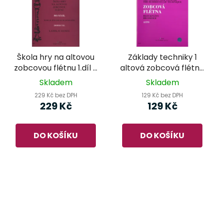
Škola hry na altovou
Základy techniky 1
zobcovou flétnu 1.díl -
altová zobcová flétna
Ladislav Daniel
- Ladislav Daniel
Skladem
Skladem
229 Kč bez DPH
129 Kč bez DPH
229 Kč
129 Kč
DO KOŠÍKU
DO KOŠÍKU