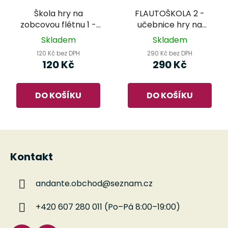
Škola hry na
FLAUTOŠKOLA 2 -
zobcovou flétnu 1 -
učebnice hry na
pro začátečníky i
sopránovou zobcovou
Skladem
Skladem
samouky - Jaroslav
flétnu
120 Kč bez DPH
290 Kč bez DPH
Stojan
120 Kč
290 Kč
DO KOŠÍKU
DO KOŠÍKU
Z
á
Kontakt
p
a
andante.obchod
@
seznam.cz
t
í
+420 607 280 011 (Po–Pá 8:00–19:00)