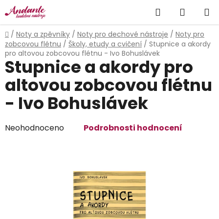
Přejít
Hledat
NÁKUP
na
obsah
KOŠÍK
Domů
/
Noty a zpěvníky
/
Noty pro dechové nástroje
/
Noty pro
zobcovou flétnu
/
Školy, etudy a cvičení
/
Stupnice a akordy
pro altovou zobcovou flétnu - Ivo Bohuslávek
Stupnice a akordy pro
altovou zobcovou flétnu
- Ivo Bohuslávek
Průměrné
Neohodnoceno
Podrobnosti hodnocení
hodnocení
produktu
je
0,0
z
5
hvězdiček.