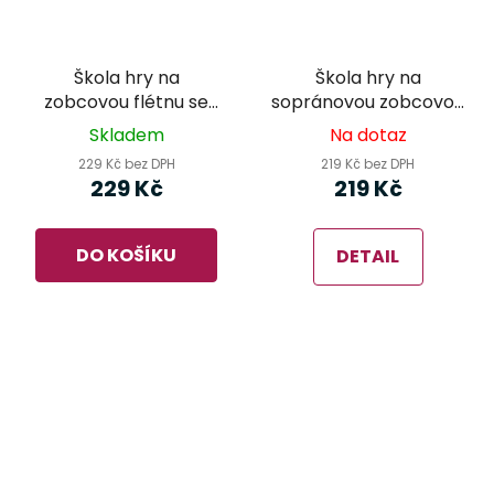
Škola hry na
Škola hry na
zobcovou flétnu se
sopránovou zobcovou
skřítkem Toníkem
flétnu 2. díl - Ladislav
Skladem
Na dotaz
1.díl - Monika Devátá
Daniel
229 Kč bez DPH
219 Kč bez DPH
229 Kč
219 Kč
DO KOŠÍKU
DETAIL