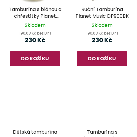
Tamburína s blánou a
Ruční Tamburína
chřestítky Planet
Planet Music DP900BK
Music DP910H
Skladem
Skladem
190,08 Kč bez DPH
190,08 Kč bez DPH
230 Kč
230 Kč
DO KOŠÍKU
DO KOŠÍKU
Dětská tamburína
Tamburína s