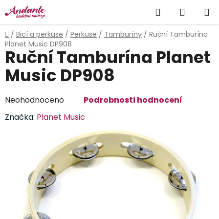
Přejít
Hledat
NÁKUP
na
obsah
KOŠÍK
Domů
/
Bicí a perkuse
/
Perkuse
/
Tamburíny
/
Ruční Tamburína
Planet Music DP908
Ruční Tamburína Planet
Music DP908
Průměrné
Neohodnoceno
Podrobnosti hodnocení
hodnocení
Značka:
Planet Music
produktu
je
0,0
z
5
hvězdiček.