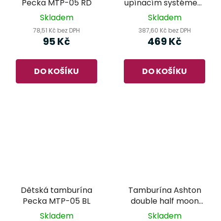
Pecka MTP-05 RD
upínacím systémem
Meinl CFT5-BK (Cajon
Skladem
Skladem
Foot Tambourine)
78,51 Kč bez DPH
387,60 Kč bez DPH
95 Kč
469 Kč
DO KOŠÍKU
DO KOŠÍKU
Dětská tamburína
Tamburína Ashton
Pecka MTP-05 BL
double half moon
černá HNT20DBK
Skladem
Skladem