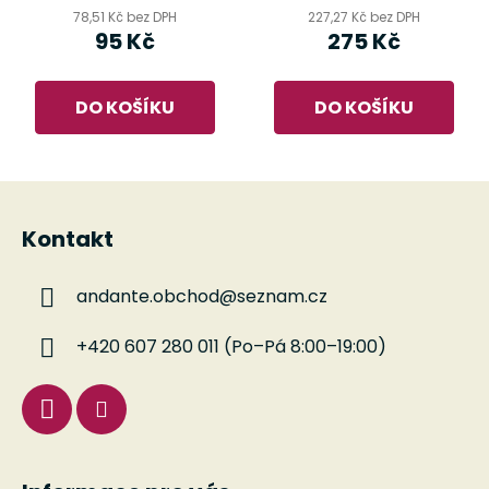
78,51 Kč bez DPH
227,27 Kč bez DPH
95 Kč
275 Kč
DO KOŠÍKU
DO KOŠÍKU
Z
á
Kontakt
p
a
andante.obchod
@
seznam.cz
t
í
+420 607 280 011 (Po–Pá 8:00–19:00)