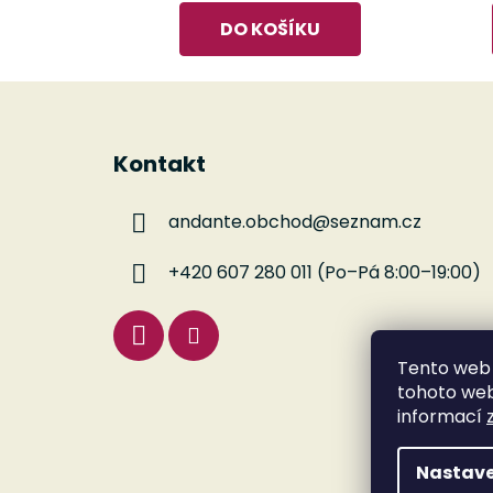
DO KOŠÍKU
Z
á
Kontakt
p
a
andante.obchod
@
seznam.cz
t
í
+420 607 280 011 (Po–Pá 8:00–19:00)
Tento web 
tohoto webu
informací
Nastave