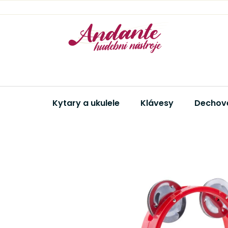
Přejít
na
obsah
Kytary a ukulele
Klávesy
Dechové