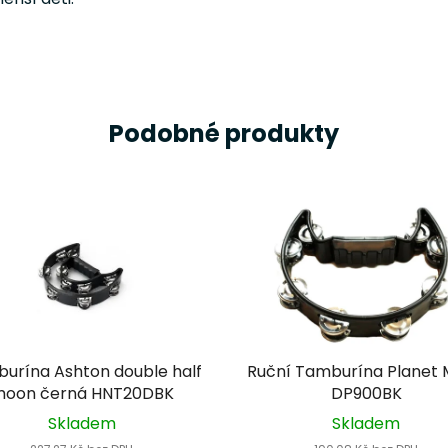
Podobné produkty
urína Ashton double half
Ruční Tamburína Planet 
oon černá HNT20DBK
DP900BK
Skladem
Skladem