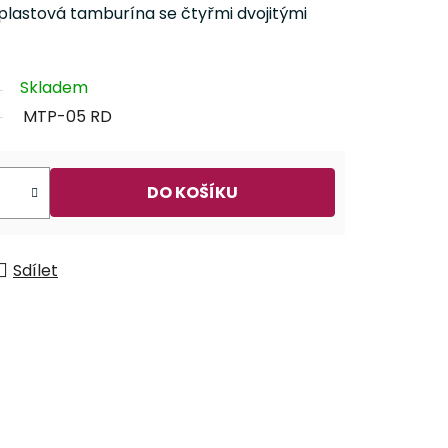
plastová tamburína se čtyřmi dvojitými
Skladem
MTP-05 RD
DO KOŠÍKU
Sdílet