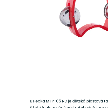
Pecka MTP-05 RD je dětská plastová tam
Lehký, ale zvučný nástroj vhodný i pro m