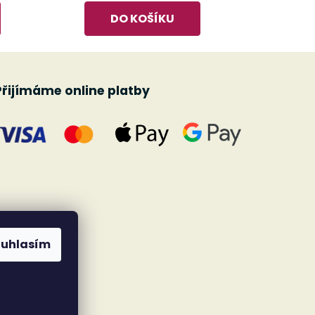
DO KOŠÍKU
Přijímáme online platby
ouhlasím