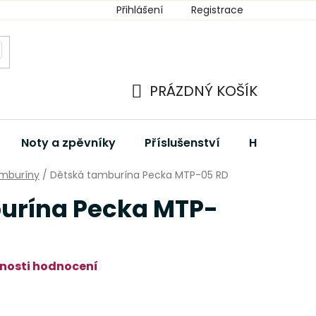
Přihlášení
Registrace
PRÁZDNÝ KOŠÍK
NÁKUPNÍ
KOŠÍK
Noty a zpěvníky
Příslušenství
Hudební dá
mburíny
/
Dětská tamburína Pecka MTP-05 RD
urína Pecka MTP-
nosti hodnocení