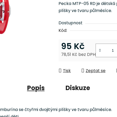
je
Pecka MTP-05 RD je dětská 
0,0
plíšky ve tvaru půlměsíce.
z
5
Dostupnost
hvězdiček.
Kód:
95 Kč
78,51 Kč bez DPH
Měrná cena:
Tisk
Zeptat se
Popis
Diskuze
burína se čtyřmi dvojitými plíšky ve tvaru půlměsíce.
enší děti.