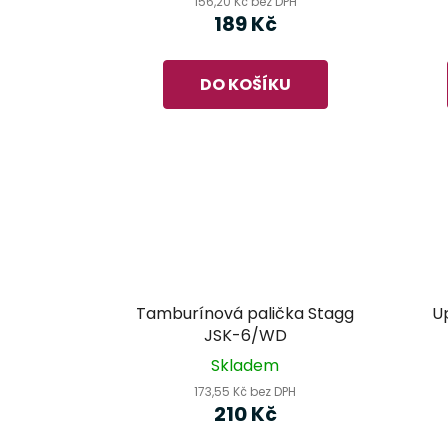
156,20 Kč bez DPH
189 Kč
DO KOŠÍKU
Tamburínová palička Stagg
U
JSK-6/WD
Skladem
173,55 Kč bez DPH
210 Kč