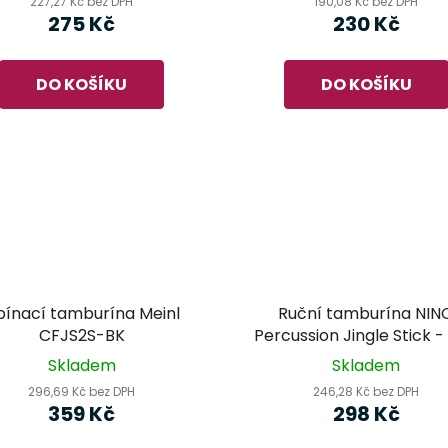
227,27 Kč bez DPH
190,08 Kč bez DPH
275 Kč
230 Kč
DO KOŠÍKU
DO KOŠÍKU
pínací tamburína Meinl
Ruční tamburína NIN
CFJS2S-BK
Percussion Jingle Stick -
(NINO13R)
Skladem
Skladem
296,69 Kč bez DPH
246,28 Kč bez DPH
359 Kč
298 Kč