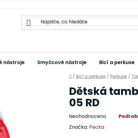
 nástroje
Smyčcové nástroje
Bicí a perkuse
Domů
/
Bicí a perkuse
/
Perkuse
/
Ta
Dětská tamb
05 RD
Průměrné
Neohodnoceno
Podrob
hodnocení
Značka:
Pecka
produktu