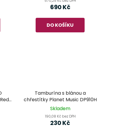
570,25 Kč bez DPH
690 Kč
DO KOŠÍKU
O
Tamburína s blánou a
 Red
chřestítky Planet Music DP910H
Skladem
190,08 Kč bez DPH
230 Kč