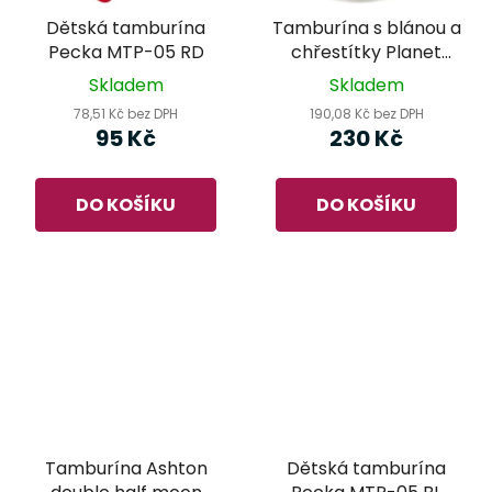
Dětská tamburína
Tamburína s blánou a
Pecka MTP-05 RD
chřestítky Planet
Music DP910H
Skladem
Skladem
78,51 Kč bez DPH
190,08 Kč bez DPH
95 Kč
230 Kč
DO KOŠÍKU
DO KOŠÍKU
Tamburína Ashton
Dětská tamburína