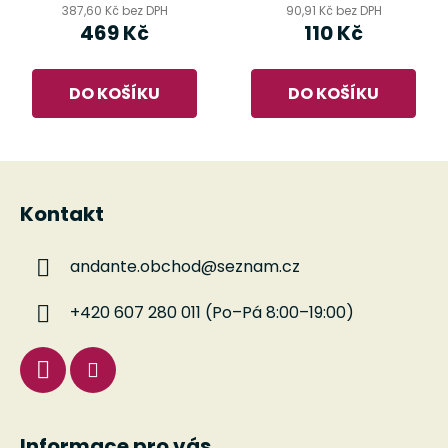
387,60 Kč bez DPH
90,91 Kč bez DPH
469 Kč
110 Kč
DO KOŠÍKU
DO KOŠÍKU
Z
á
Kontakt
p
a
andante.obchod
@
seznam.cz
t
í
+420 607 280 011 (Po–Pá 8:00–19:00)
Informace pro vás