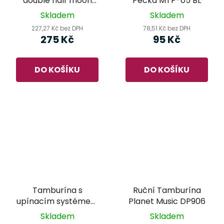
double half moon
Pecka MTP-05 BL
černá HNT20DBK
Skladem
Skladem
227,27 Kč bez DPH
78,51 Kč bez DPH
275 Kč
95 Kč
DO KOŠÍKU
DO KOŠÍKU
Tamburína s
Ruční Tamburína
upínacím systémem
Planet Music DP906
Meinl CFT5-BK (Cajon
Skladem
Skladem
Foot Tambourine)