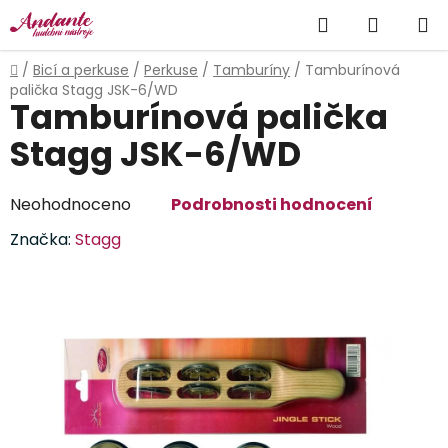
Přejít
Hledat
NÁKUP
na
obsah
KOŠÍK
Domů
/
Bicí a perkuse
/
Perkuse
/
Tamburíny
/
Tamburínová
palička Stagg JSK-6/WD
Tamburínová palička
Stagg JSK-6/WD
Průměrné
Neohodnoceno
Podrobnosti hodnocení
hodnocení
Značka:
Stagg
produktu
je
0,0
z
5
hvězdiček.