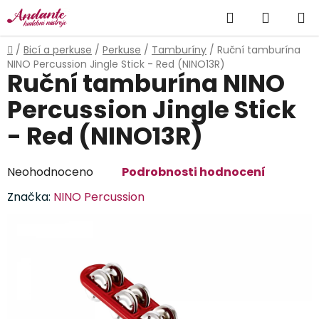
Přejít
Hledat
NÁKUP
na
obsah
KOŠÍK
Domů
/
Bicí a perkuse
/
Perkuse
/
Tamburíny
/
Ruční tamburína
NINO Percussion Jingle Stick - Red (NINO13R)
Ruční tamburína NINO
Percussion Jingle Stick
- Red (NINO13R)
Průměrné
Neohodnoceno
Podrobnosti hodnocení
hodnocení
Značka:
NINO Percussion
produktu
je
0,0
z
5
hvězdiček.