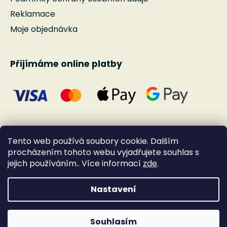
Reklamace
Moje objednávka
Přijímáme online platby
Tento web používá soubory cookie. Dalším
procházením tohoto webu vyjadřujete souhlas s
jejich používáním.. Více informací
zde
.
Nastavení
Vytvořil Shoptet
Souhlasím
Copyright 2026
Andante
. Všechna práva