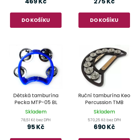
469 Kč
275 Kč
DO KOŠÍKU
DO KOŠÍKU
Dětská tamburína
Ruční tamburína Keo
Pecka MTP-05 BL
Percussion TMB
Skladem
Skladem
78,51 Kč bez DPH
570,25 Kč bez DPH
95 Kč
690 Kč