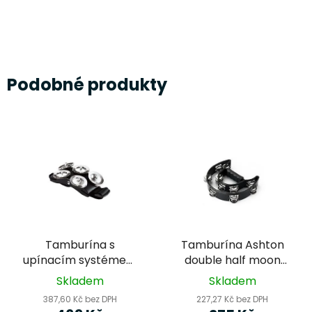
Podobné produkty
Tamburína s
Tamburína Ashton
upínacím systémem
double half moon
Meinl CFT5-BK (Cajon
černá HNT20DBK
Skladem
Skladem
Foot Tambourine)
387,60 Kč bez DPH
227,27 Kč bez DPH