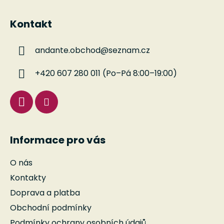
Z
á
Kontakt
p
a
andante.obchod
@
seznam.cz
t
í
+420 607 280 011 (Po–Pá 8:00–19:00)
Informace pro vás
O nás
Kontakty
Doprava a platba
Obchodní podmínky
Podmínky ochrany osobních údajů