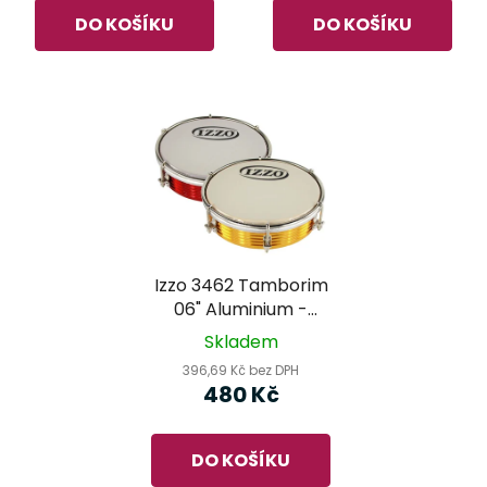
DO KOŠÍKU
DO KOŠÍKU
Izzo 3462 Tamborim
06" Aluminium -
rytmický bubínek
Skladem
396,69 Kč bez DPH
480 Kč
DO KOŠÍKU