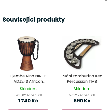
Související produkty
Djembe Nino NINO-
Ruční tamburína Keo
ADJ2-S African
Percussion TMB
Natural/Carved
Skladem
Skladem
1 438,02 Kč bez DPH
570,25 Kč bez DPH
1 740 Kč
690 Kč