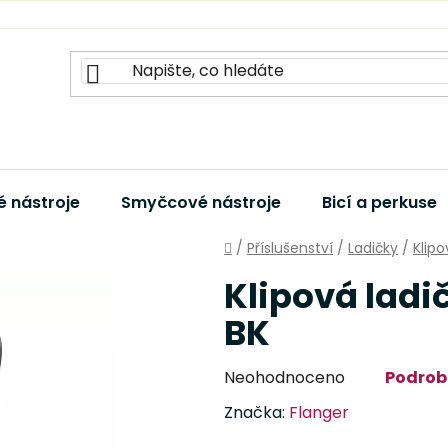
 nástroje
Smyčcové nástroje
Bicí a perkuse
Domů
/
Příslušenství
/
Ladičky
/
Klipo
Klipová ladi
BK
Průměrné
Neohodnoceno
Podrob
hodnocení
Značka:
Flanger
produktu