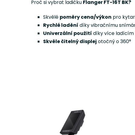
Proč si vybrat ladičku
Flanger FT-16T BK?
Skvělé
poměry cena/výkon
pro kytari
Rychlé ladění
díky vibračnímu snímá
Univerzální použití
díky více ladící
Skvěle čitelný displej
otočný o 360°