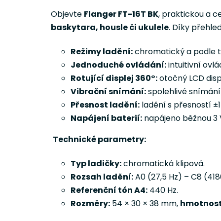
Objevte
Flanger FT-16T BK
, praktickou a 
baskytara, housle či ukulele
. Díky přehle
Režimy ladění:
chromatický a podle ty
Jednoduché ovládání:
intuitivní ovl
Rotující displej 360°:
otočný LCD displ
Vibrační snímání:
spolehlivé snímání 
Přesnost ladění:
ladění s přesností ±1
Napájení baterií:
napájeno běžnou 3 V
Technické parametry:
Typ ladičky:
chromatická klipová.
Rozsah ladění:
A0 (27,5 Hz) – C8 (418
Referenční tón A4:
440 Hz.
Rozměry:
54 × 30 × 38 mm,
hmotnost