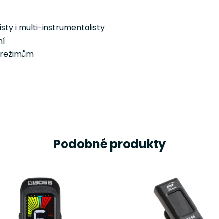
sty i multi-instrumentalisty
ní
m režimům
Podobné produkty