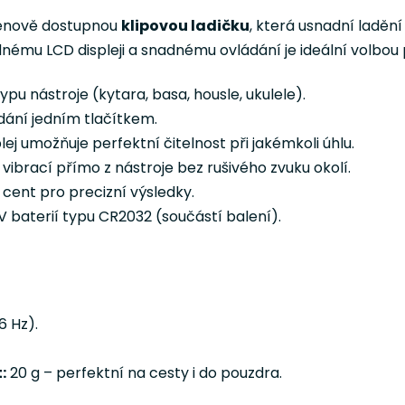
cenově dostupnou
klipovou ladičku
, která usnadní laděn
dnému LCD displeji a snadnému ovládání je ideální volbou
pu nástroje (kytara, basa, housle, ukulele).
ádání jedním tlačítkem.
ej umožňuje perfektní čitelnost při jakémkoli úhlu.
vibrací přímo z nástroje bez rušivého zvuku okolí.
 cent pro precizní výsledky.
 baterií typu CR2032 (součástí balení).
6 Hz).
:
20 g – perfektní na cesty i do pouzdra.