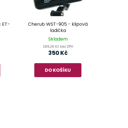
c ET-
Cherub WST-905 - klipová
ladička
Skladem
289,26 Kč bez DPH
350 Kč
DO KOŠÍKU