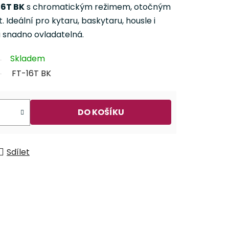
16T BK
s chromatickým režimem, otočným
. Ideální pro kytaru, baskytaru, housle i
a snadno ovladatelná.
Skladem
FT-16T BK
DO KOŠÍKU
Sdílet