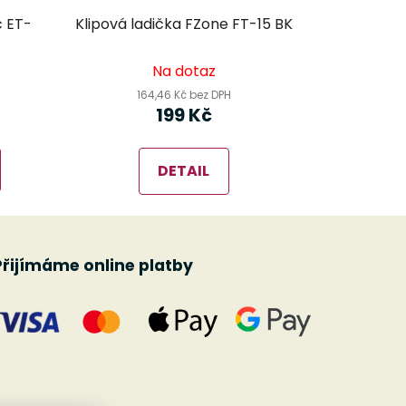
c ET-
Klipová ladička FZone FT-15 BK
Na dotaz
164,46 Kč bez DPH
199 Kč
DETAIL
Přijímáme online platby