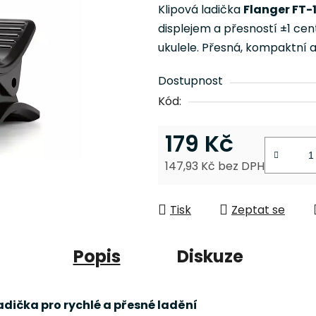
je
Klipová ladička
Flanger FT-
0,0
displejem a přesností ±1 cent
z
ukulele. Přesná, kompaktní 
5
hvězdiček.
Dostupnost
Kód:
179 Kč
147,93 Kč bez DPH
Měrná cena:
Tisk
Zeptat se
Popis
Diskuze
adička pro rychlé a přesné ladění