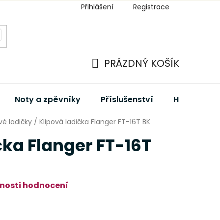
Přihlášení
Registrace
PRÁZDNÝ KOŠÍK
NÁKUPNÍ
KOŠÍK
Noty a zpěvníky
Příslušenství
Hudební dá
vé ladičky
/
Klipová ladička Flanger FT-16T BK
čka Flanger FT-16T
nosti hodnocení