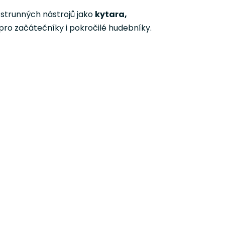
í strunných nástrojů jako
kytara,
 pro začátečníky i pokročilé hudebníky.