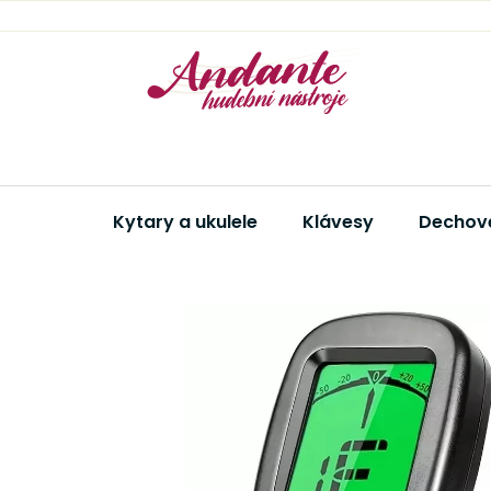
Přejít
na
obsah
Kytary a ukulele
Klávesy
Dechové