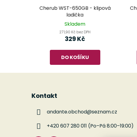
Cherub WST-650GB - klipová
Ch
ladička
Skladem
271,90 Kč bez DPH
329 Kč
DO KOŠÍKU
Z
á
Kontakt
p
a
andante.obchod
@
seznam.cz
t
í
+420 607 280 011 (Po–Pá 8:00–19:00)