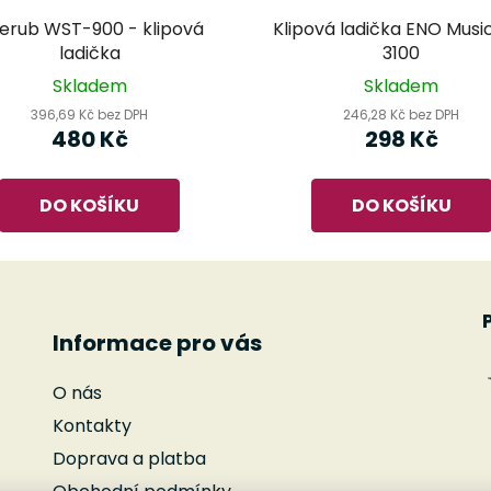
erub WST-900 - klipová
Klipová ladička ENO Musi
ladička
3100
Skladem
Skladem
396,69 Kč bez DPH
246,28 Kč bez DPH
480 Kč
298 Kč
DO KOŠÍKU
DO KOŠÍKU
Informace pro vás
O nás
Kontakty
Doprava a platba