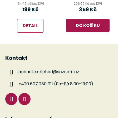
164,46 Kč bez DPH
296,69 Kč bez DPH
199 Kč
359 Kč
DO KOŠÍKU
DETAIL
Z
á
Kontakt
p
a
andante.obchod
@
seznam.cz
t
í
+420 607 280 011 (Po–Pá 8:00–19:00)