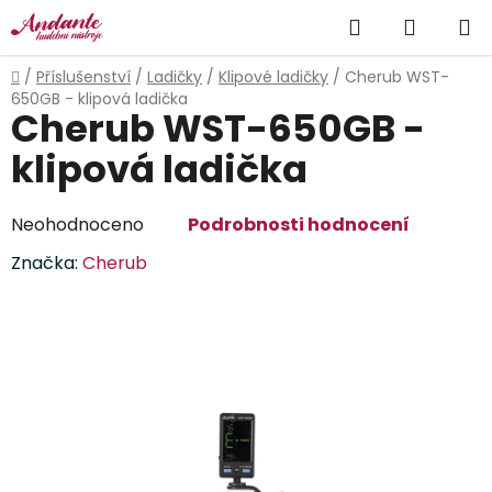
Přejít
Hledat
NÁKUP
na
obsah
KOŠÍK
Domů
/
Příslušenství
/
Ladičky
/
Klipové ladičky
/
Cherub WST-
650GB - klipová ladička
Cherub WST-650GB -
klipová ladička
Průměrné
Neohodnoceno
Podrobnosti hodnocení
hodnocení
Značka:
Cherub
produktu
je
0,0
z
5
hvězdiček.