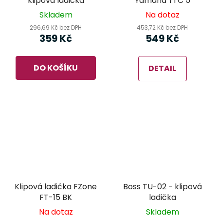
klipová ladička
Yamaha YTC 5
Skladem
Na dotaz
296,69 Kč bez DPH
453,72 Kč bez DPH
359 Kč
549 Kč
DO KOŠÍKU
DETAIL
Klipová ladička FZone
Boss TU-02 - klipová
FT-15 BK
ladička
Na dotaz
Skladem