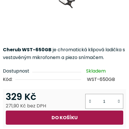
Cherub WST-650GB
je chromatická klipová ladička s
vestavěným mikrofonem a piezo snímačem.
Dostupnost
Skladem
Kód:
WST-650GB
329 Kč
271,90 Kč bez DPH
Měrná cena:
DO KOŠÍKU