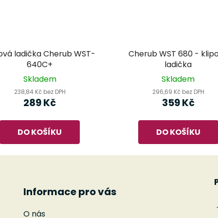
pová ladička Cherub WST-
Cherub WST 680 - klip
640C+
ladička
Skladem
Skladem
238,84 Kč bez DPH
296,69 Kč bez DPH
289 Kč
359 Kč
DO KOŠÍKU
DO KOŠÍKU
Informace pro vás
O nás