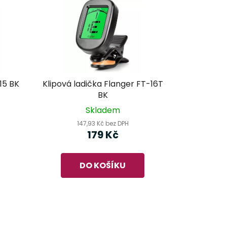
e FT-15 BK
Klipová ladička Flanger FT-16T
BK
Skladem
147,93 Kč bez DPH
179 Kč
DO KOŠÍKU