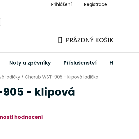
Přihlášení
Registrace
PRÁZDNÝ KOŠÍK
NÁKUPNÍ
KOŠÍK
Noty a zpěvníky
Příslušenství
Hudební dá
vé ladičky
/
Cherub WST-905 - klipová ladička
905 - klipová
nosti hodnocení