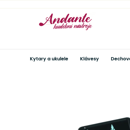
Přejít
na
obsah
Kytary a ukulele
Klávesy
Dechové