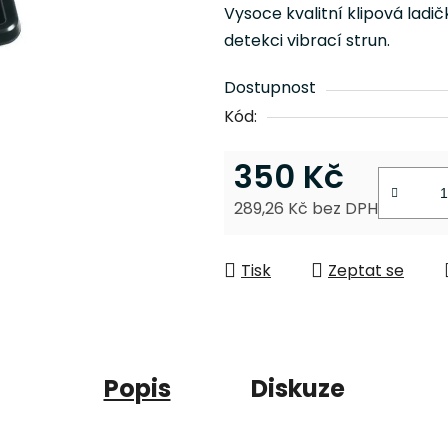
je
Vysoce kvalitní klipová lad
0,0
detekci vibrací strun.
z
5
Dostupnost
hvězdiček.
Kód:
350 Kč
289,26 Kč bez DPH
Měrná cena:
Tisk
Zeptat se
Popis
Diskuze