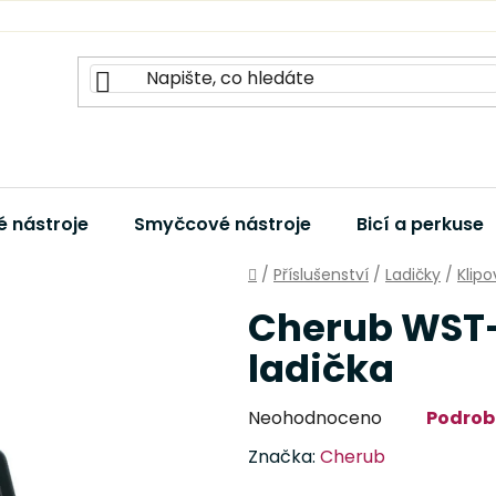
 nástroje
Smyčcové nástroje
Bicí a perkuse
Domů
/
Příslušenství
/
Ladičky
/
Klipo
Cherub WST-
ladička
Průměrné
Neohodnoceno
Podrob
hodnocení
Značka:
Cherub
produktu