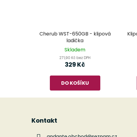
Cherub WST-650GB - klipová
Kli
ladička
Skladem
271,90 Kč bez DPH
329 Kč
DO KOŠÍKU
Z
á
Kontakt
p
a
andante.obchod
@
seznam.cz