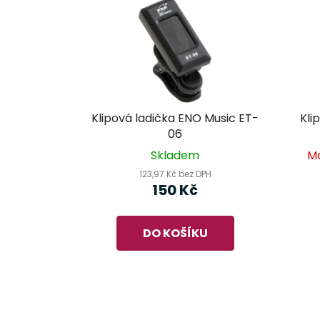
Klipová ladička ENO Music ET-
Kli
06
Skladem
M
123,97 Kč bez DPH
150 Kč
DO KOŠÍKU