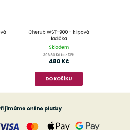
ová
Cherub WST-900 - klipová
ladička
Skladem
396,69 Kč bez DPH
480 Kč
DO KOŠÍKU
Přijímáme online platby