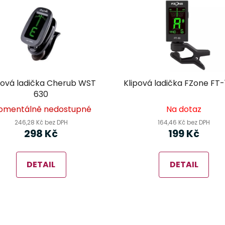
pová ladička Cherub WST
Klipová ladička FZon
630
omentálně nedostupné
Na dotaz
246,28 Kč bez DPH
164,46 Kč bez DPH
298 Kč
199 Kč
DETAIL
DETAIL