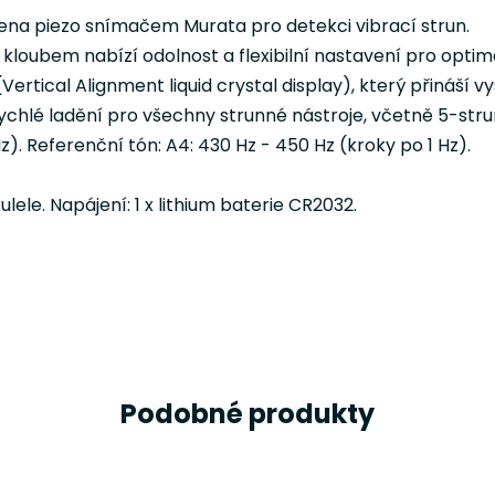
avena piezo snímačem Murata pro detekci vibrací strun.
loubem nabízí odolnost a flexibilní nastavení pro optim
tical Alignment liquid crystal display), který přináší vys
rychlé ladění pro všechny strunné nástroje, včetně 5-str
z). Referenční tón: A4: 430 Hz - 450 Hz (kroky po 1 Hz).
ulele. Napájení: 1 x lithium baterie CR2032.
Podobné produkty