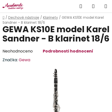
Přejít
Hledat
NÁKUP
na
obsah
KOŠÍK
Domů
/
Dechové nástroje
/
Klarinety
/
GEWA KS10E model Karel
Sandner - B klarinet 18/6
GEWA KS10E model Karel
Sandner - B klarinet 18/6
Průměrné
Neohodnoceno
Podrobnosti hodnocení
hodnocení
Značka:
Gewa
produktu
je
0,0
z
5
hvězdiček.