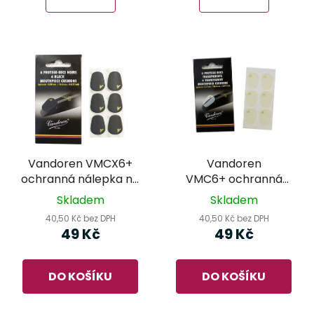
Vandoren VMCX6+
Vandoren
ochranná nálepka na
VMC6+ ochranná
hubičku klarinetu,
nálepka na hubičku
Skladem
Skladem
černá - 0,80mm
klarinetu,
40,50 Kč bez DPH
40,50 Kč bez DPH
transparentní -
49 Kč
49 Kč
0,35mm
DO KOŠÍKU
DO KOŠÍKU