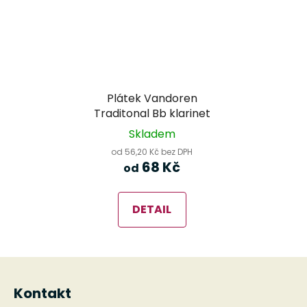
Plátek Vandoren
Traditonal Bb klarinet
Skladem
od 56,20 Kč bez DPH
68 Kč
od
DETAIL
Z
á
Kontakt
p