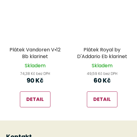
Plátek Vandoren V•12
Plátek Royal by
Bb klarinet
D'Addario Eb klarinet
Skladem
Skladem
74,38 Kč bez DPH
49,59 Kč bez DPH
90 Kč
60 Kč
DETAIL
DETAIL
Z
á
Kontakt