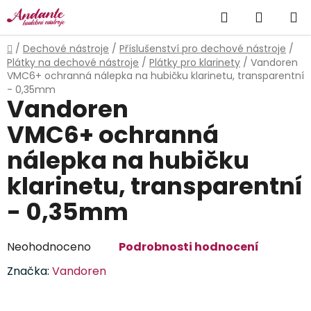
Přejít
Hledat
NÁKUP
na
obsah
KOŠÍK
Domů
/
Dechové nástroje
/
Příslušenství pro dechové nástroje
/
Plátky na dechové nástroje
/
Plátky pro klarinety
/
Vandoren
VMC6+ ochranná nálepka na hubičku klarinetu, transparentní
- 0,35mm
Vandoren
VMC6+ ochranná
nálepka na hubičku
klarinetu, transparentní
- 0,35mm
Průměrné
Neohodnoceno
Podrobnosti hodnocení
hodnocení
Značka:
Vandoren
produktu
je