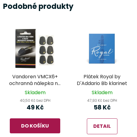
Podobné produkty
Vandoren VMCX6+
Plátek Royal by
ochranná nálepka na
D'Addario Bb klarinet
hubičku klarinetu,
Skladem
Skladem
černá - 0,80mm
40,50 Kč bez DPH
47,93 Kč bez DPH
49 Kč
58 Kč
DO KOŠÍKU
DETAIL