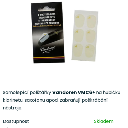
0,0
z
5
hvězdiček.
Samolepící polštářky
Vandoren VMC6+
na hubičku
klarinetu, saxofonu apod. zabraňují poškrábání
nástroje.
Dostupnost
Skladem