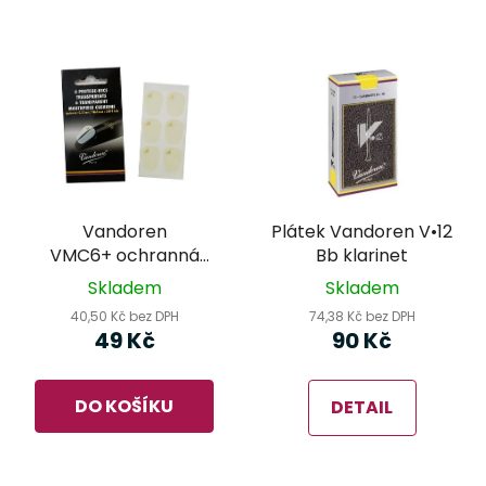
Vandoren
Plátek Vandoren V•12
VMC6+ ochranná
Bb klarinet
nálepka na hubičku
Skladem
Skladem
klarinetu,
40,50 Kč bez DPH
74,38 Kč bez DPH
transparentní -
49 Kč
90 Kč
0,35mm
DO KOŠÍKU
DETAIL