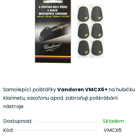
5
hvězdiček.
Samolepící polštářky
Vandoren VMCX6+
na hubičku
klarinetu, saxofonu apod. zabraňují poškrábání
nástroje.
Dostupnost
Skladem
Kód:
VMCX6