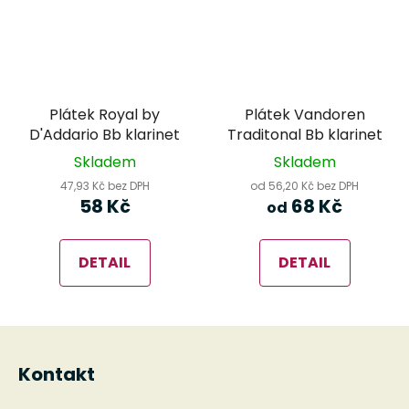
Plátek Royal by
Plátek Vandoren
D'Addario Bb klarinet
Traditonal Bb klarinet
Skladem
Skladem
47,93 Kč bez DPH
od 56,20 Kč bez DPH
58 Kč
68 Kč
od
DETAIL
DETAIL
Z
á
Kontakt
p
a