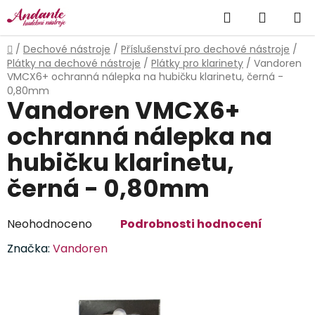
Přejít
Hledat
NÁKUP
na
obsah
KOŠÍK
Domů
/
Dechové nástroje
/
Příslušenství pro dechové nástroje
/
Plátky na dechové nástroje
/
Plátky pro klarinety
/
Vandoren
VMCX6+ ochranná nálepka na hubičku klarinetu, černá -
0,80mm
Vandoren VMCX6+
ochranná nálepka na
hubičku klarinetu,
černá - 0,80mm
Průměrné
Neohodnoceno
Podrobnosti hodnocení
hodnocení
Značka:
Vandoren
produktu
je
0,0
z