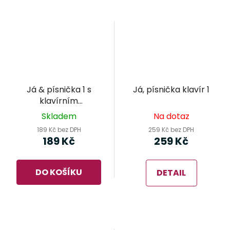
Já & písnička 1 s
Já, písnička klavír 1
klavírním
doprovodem
Skladem
Na dotaz
189 Kč bez DPH
259 Kč bez DPH
189 Kč
259 Kč
DO KOŠÍKU
DETAIL