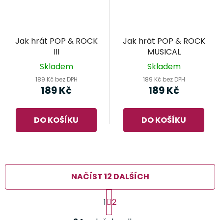
Jak hrát POP & ROCK
Jak hrát POP & ROCK
III
MUSICAL
Skladem
Skladem
189 Kč bez DPH
189 Kč bez DPH
189 Kč
189 Kč
DO KOŠÍKU
DO KOŠÍKU
NAČÍST 12 DALŠÍCH
S
1
2
t
r
O