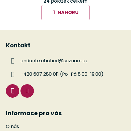
á
24
položek celkem
v
n
l
k
NAHORU
á
o
d
v
a
á
Z
c
n
á
í
í
Kontakt
p
p
r
a
v
andante.obchod
@
seznam.cz
t
k
í
y
+420 607 280 011 (Po–Pá 8:00–19:00)
v
ý
p
i
s
u
Informace pro vás
O nás