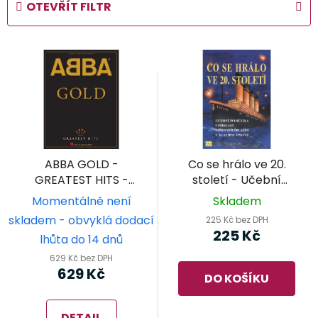
OTEVŘÍT FILTR
n
í
V
p
ý
r
p
o
i
d
s
u
p
k
r
t
ABBA GOLD -
Co se hrálo ve 20.
o
ů
GREATEST HITS -
století - Učební
d
klavír/zpěv/kytara
pomůcka s příklady
Momentálně není
Skladem
dobových skladeb v
u
skladem - obvyklá dodací
225 Kč bez DPH
klavírní úpravě
k
225 Kč
lhůta do 14 dnů
t
629 Kč bez DPH
ů
629 Kč
DO KOŠÍKU
DETAIL