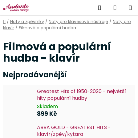
Přejít
Hledat
NÁKUP
na
obsah
KOŠÍK
Domů
/
Noty a zpěvníky
/
Noty pro klávesové nástroje
/
Noty pro
klavír
/
Filmová a populární hudba
Filmová a populární
hudba - klavír
Nejprodávanější
Greatest Hits of 1950-2020 - největší
hity populární hudby
Skladem
899 Kč
ABBA GOLD - GREATEST HITS -
klavír/zpěv/kytara