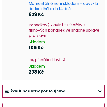
Momentálně není skladem - obvyklá
dodací lhůta do 14 dnů
629 Kč
Pohádkový klavír 1 - Písničky z
filmových pohádek ve snadné úpravě
pro klavír
Skladem
105 Kč
Já, písnička klavír 3
Skladem
298 Kč
Ř
Řadit podle:
Doporučujeme
a
z
e