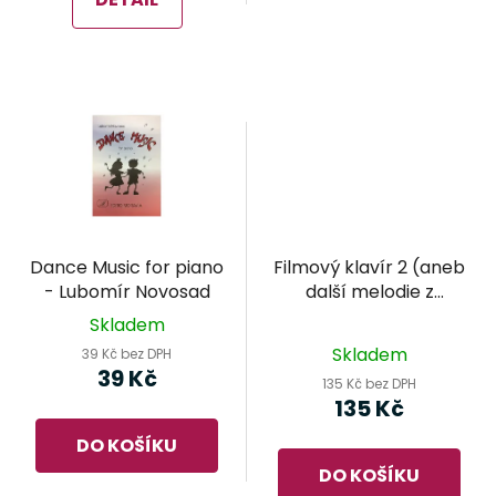
Dance Music for piano
Filmový klavír 2 (aneb
- Lubomír Novosad
další melodie z
velkých filmů pro
Skladem
Průměrné
malé pianisty)
Skladem
39 Kč bez DPH
hodnocení
39 Kč
135 Kč bez DPH
produktu
135 Kč
je
DO KOŠÍKU
5,0
DO KOŠÍKU
z