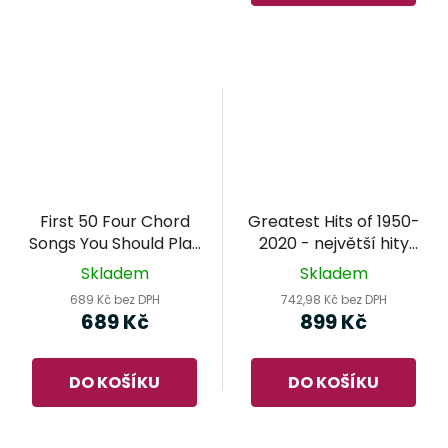
5
hvězdiček.
First 50 Four Chord
Greatest Hits of 1950-
Songs You Should Play
2020 - největší hity
on the Piano
populární hudby
Skladem
Skladem
689 Kč bez DPH
742,98 Kč bez DPH
689 Kč
899 Kč
DO KOŠÍKU
DO KOŠÍKU