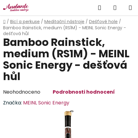
Přejít
Hledat
NÁKUP
na
obsah
KOŠÍK
Domů
/
Bicí a perkuse
/
Meditační nástroje
/
Dešťové hole
/
Bamboo Rainstick, medium (RS1M) - MEINL Sonic Energy -
dešťová hůl
Bamboo Rainstick,
medium (RS1M) - MEINL
Sonic Energy - dešťová
hůl
Průměrné
Neohodnoceno
Podrobnosti hodnocení
hodnocení
Značka:
MEINL Sonic Energy
produktu
je
0,0
z