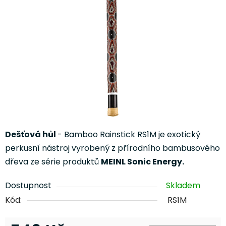
5
hvězdiček.
Dešťová hůl
- Bamboo Rainstick RS1M je exotický
perkusní nástroj vyrobený z přírodního bambusového
dřeva ze série produktů
MEINL Sonic Energy.
Dostupnost
Skladem
Kód:
RS1M