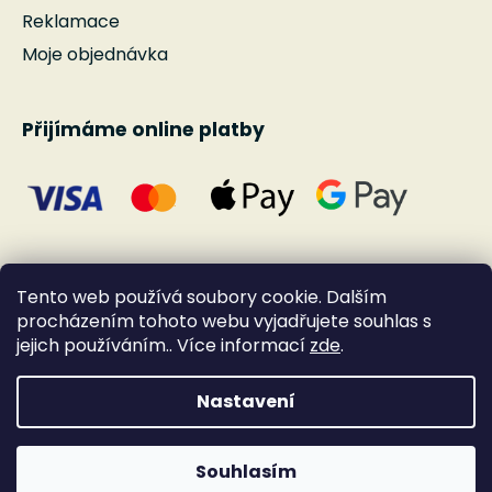
Reklamace
Moje objednávka
Přijímáme online platby
Tento web používá soubory cookie. Dalším
procházením tohoto webu vyjadřujete souhlas s
jejich používáním.. Více informací
zde
.
Nastavení
Vytvořil Shoptet
Souhlasím
Copyright 2026
Andante
. Všechna práva