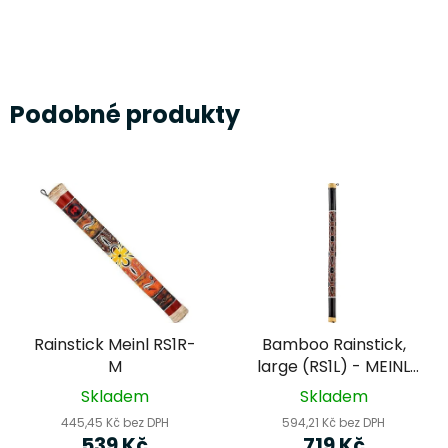
Podobné produkty
Rainstick Meinl RS1R-
Bamboo Rainstick,
M
large (RS1L) - MEINL
Sonic Energy -
Skladem
Skladem
dešťová hůl
445,45 Kč bez DPH
594,21 Kč bez DPH
539 Kč
719 Kč