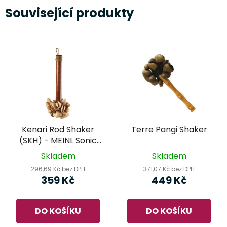
Související produkty
Kenari Rod Shaker
Terre Pangi Shaker
(SKH) - MEINL Sonic
Energy
Skladem
Skladem
296,69 Kč bez DPH
371,07 Kč bez DPH
359 Kč
449 Kč
DO KOŠÍKU
DO KOŠÍKU