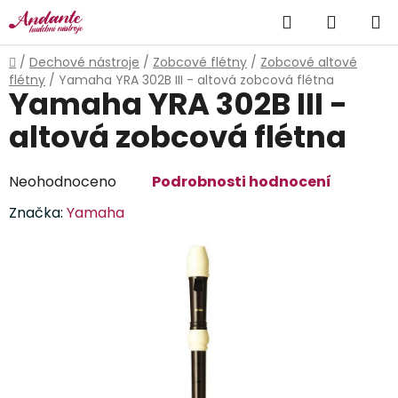
Přejít
Hledat
NÁKUP
na
obsah
KOŠÍK
Domů
/
Dechové nástroje
/
Zobcové flétny
/
Zobcové altové
flétny
/
Yamaha YRA 302B III - altová zobcová flétna
Yamaha YRA 302B III -
altová zobcová flétna
Průměrné
Neohodnoceno
Podrobnosti hodnocení
hodnocení
Značka:
Yamaha
produktu
je
0,0
z
5
hvězdiček.