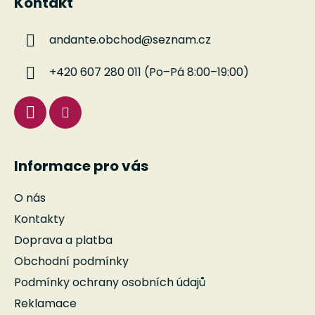
Kontakt
p
a
andante.obchod
@
seznam.cz
t
í
+420 607 280 011 (Po–Pá 8:00–19:00)
Informace pro vás
O nás
Kontakty
Doprava a platba
Obchodní podmínky
Podmínky ochrany osobních údajů
Reklamace