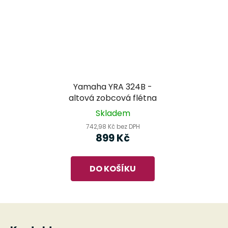
Yamaha YRA 324B -
altová zobcová flétna
Skladem
742,98 Kč bez DPH
899 Kč
DO KOŠÍKU
Z
á