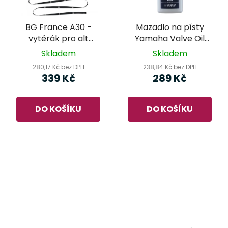
BG France A30 -
Mazadlo na písty
vytěrák pro alt
Yamaha Valve Oil
saxofon
Synthetic Vintage
Skladem
Skladem
280,17 Kč bez DPH
238,84 Kč bez DPH
339 Kč
289 Kč
DO KOŠÍKU
DO KOŠÍKU