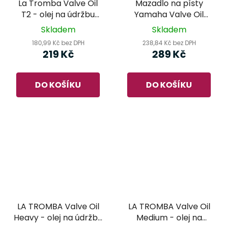
La Tromba Valve Oil
Mazadlo na písty
T2 - olej na údržbu
Yamaha Valve Oil
dechových nástrojů
Synthetic Super Light
Skladem
Skladem
180,99 Kč bez DPH
238,84 Kč bez DPH
219 Kč
289 Kč
DO KOŠÍKU
DO KOŠÍKU
LA TROMBA Valve Oil
LA TROMBA Valve Oil
Heavy - olej na údržbu
Medium - olej na