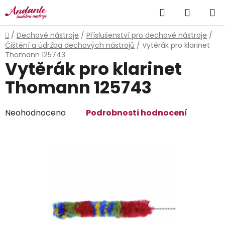
Přejít
Hledat
NÁKUP
na
obsah
KOŠÍK
Domů
/
Dechové nástroje
/
Příslušenství pro dechové nástroje
/
Čištění a údržba dechových nástrojů
/
Vytěrák pro klarinet
Thomann 125743
Vytěrák pro klarinet
Thomann 125743
Průměrné
Neohodnoceno
Podrobnosti hodnocení
hodnocení
produktu
je
0,0
z
5
hvězdiček.