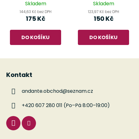
dechových nástrojů
údržbu dechových
Skladem
Skladem
nástrojů
144,63 Kč bez DPH
123,97 Kč bez DPH
175 Kč
150 Kč
DO KOŠÍKU
DO KOŠÍKU
Z
á
Kontakt
p
a
andante.obchod
@
seznam.cz
t
í
+420 607 280 011 (Po–Pá 8:00–19:00)