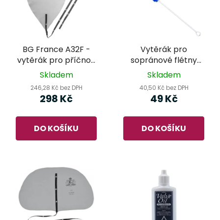
BG France A32F -
Vytěrák pro
vytěrák pro příčnou
sopránové flétny
flétnu
Helin HE1250
Skladem
Skladem
246,28 Kč bez DPH
40,50 Kč bez DPH
298 Kč
49 Kč
DO KOŠÍKU
DO KOŠÍKU