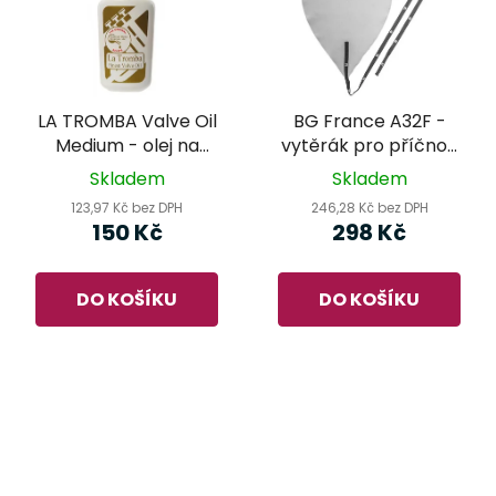
LA TROMBA Valve Oil
BG France A32F -
Medium - olej na
vytěrák pro příčnou
údržbu dechových
flétnu
Skladem
Skladem
nástrojů
123,97 Kč bez DPH
246,28 Kč bez DPH
150 Kč
298 Kč
DO KOŠÍKU
DO KOŠÍKU