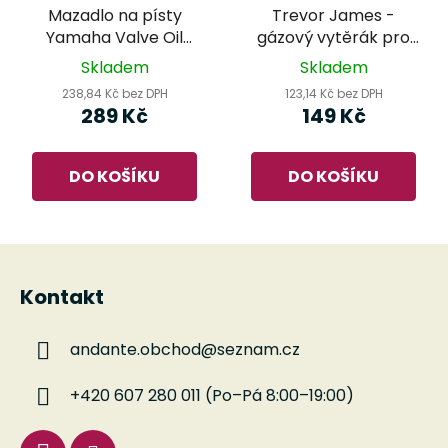
Mazadlo na písty
Trevor James -
Yamaha Valve Oil
gázový vytěrák pro
Synthetic Regular
flétnu
Skladem
Skladem
238,84 Kč bez DPH
123,14 Kč bez DPH
289 Kč
149 Kč
DO KOŠÍKU
DO KOŠÍKU
Z
á
Kontakt
p
a
andante.obchod
@
seznam.cz
t
í
+420 607 280 011 (Po–Pá 8:00–19:00)