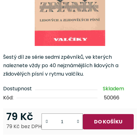
Šestý díl ze série sedmi zpěvníků, ve kterých
naleznete vždy po 40 nejznámějších lidových a
zlidovělých písní v rytmu valčíku.
Dostupnost
Skladem
Kód:
50066
79 Kč
DO KOŠÍKU
79 Kč bez DPH
Měrná cena: