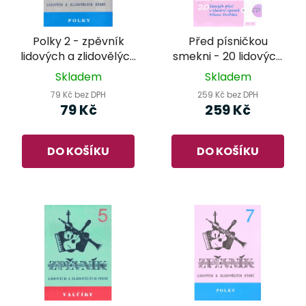
Polky 2 - zpěvník
Před písničkou
lidových a zlidovělých
smekni - 20 lidových
písní
písní v klavírní úpravě
Skladem
Skladem
Milana Dvořáka
79 Kč bez DPH
259 Kč bez DPH
79 Kč
259 Kč
DO KOŠÍKU
DO KOŠÍKU