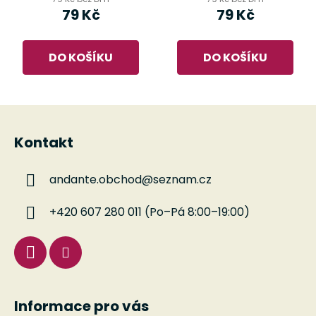
79 Kč
79 Kč
DO KOŠÍKU
DO KOŠÍKU
Z
á
Kontakt
p
a
andante.obchod
@
seznam.cz
t
í
+420 607 280 011 (Po–Pá 8:00–19:00)
Informace pro vás