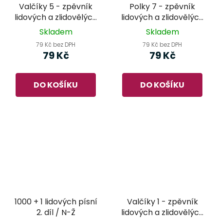
Valčíky 5 - zpěvník
Polky 7 - zpěvník
lidových a zlidovělých
lidových a zlidovělých
písní
písní
Skladem
Skladem
79 Kč bez DPH
79 Kč bez DPH
79 Kč
79 Kč
DO KOŠÍKU
DO KOŠÍKU
1000 + 1 lidových písní
Valčíky 1 - zpěvník
2. díl / N-Ž
lidových a zlidovělých