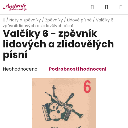
Přejít
Hledat
NÁKUP
na
obsah
KOŠÍK
Domů
/
Noty a zpěvníky
/
Zpěvníky
/
Lidové písně
/
Valčíky 6 -
zpěvník lidových a zlidovělých písní
Valčíky 6 - zpěvník
lidových a zlidovělých
písní
Průměrné
Neohodnoceno
Podrobnosti hodnocení
hodnocení
produktu
je
0,0
z
5
hvězdiček.