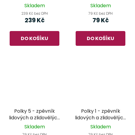
písní
Skladem
Skladem
239 Kč bez DPH
79 Kč bez DPH
239 Kč
79 Kč
DO KOŠÍKU
DO KOŠÍKU
Polky 5 - zpěvník
Polky 1 - zpěvník
lidových a zlidovělých
lidových a zlidovělých
písní
písní
Skladem
Skladem
79 Kč bez DPH
79 Kč bez DPH