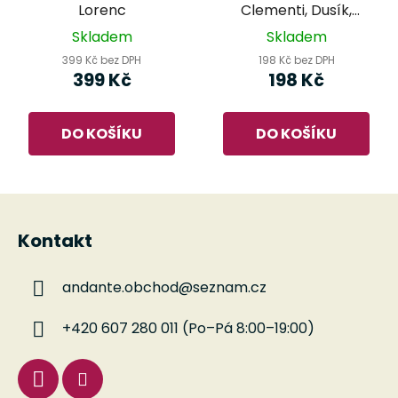
Lorenc
Clementi, Dusík,
Kulhau
Skladem
Skladem
399 Kč bez DPH
198 Kč bez DPH
399 Kč
198 Kč
DO KOŠÍKU
DO KOŠÍKU
Z
á
Kontakt
p
a
andante.obchod
@
seznam.cz
t
í
+420 607 280 011 (Po–Pá 8:00–19:00)