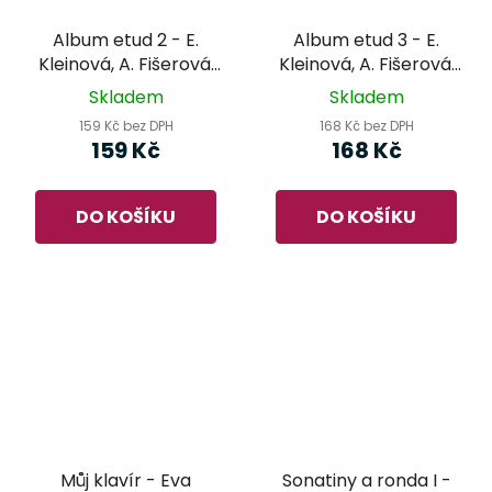
Album etud 2 - E.
Album etud 3 - E.
Kleinová, A. Fišerová,
Kleinová, A. Fišerová,
E. Müllerová
E. Müllerová
Skladem
Skladem
159 Kč bez DPH
168 Kč bez DPH
159 Kč
168 Kč
DO KOŠÍKU
DO KOŠÍKU
Můj klavír - Eva
Sonatiny a ronda I -