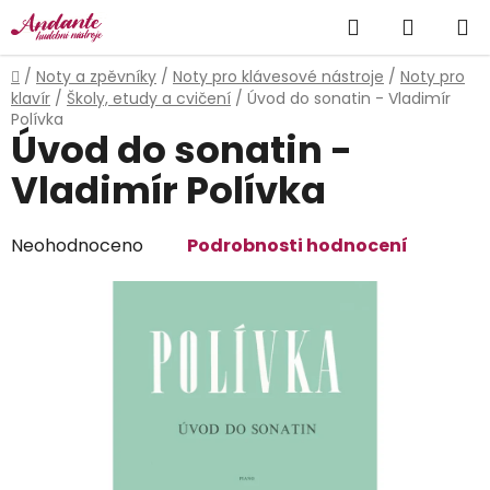
Přejít
Hledat
NÁKUP
na
obsah
KOŠÍK
Domů
/
Noty a zpěvníky
/
Noty pro klávesové nástroje
/
Noty pro
klavír
/
Školy, etudy a cvičení
/
Úvod do sonatin - Vladimír
Polívka
Úvod do sonatin -
Vladimír Polívka
Průměrné
Neohodnoceno
Podrobnosti hodnocení
hodnocení
produktu
je
0,0
z
5
hvězdiček.