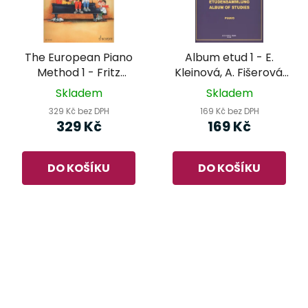
The European Piano
Album etud 1 - E.
Method 1 - Fritz
Kleinová, A. Fišerová,
Emonts
E. Müllerová
Skladem
Skladem
329 Kč bez DPH
169 Kč bez DPH
329 Kč
169 Kč
DO KOŠÍKU
DO KOŠÍKU