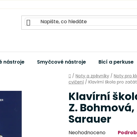
 nástroje
Smyčcové nástroje
Bicí a perkuse
Domů
/
Noty a zpěvníky
/
Noty pro k
cvičení
/
Klavírní škola pro začá
Klavírní ško
Z. Bohmová, 
Sarauer
Průměrné
Neohodnoceno
Podrob