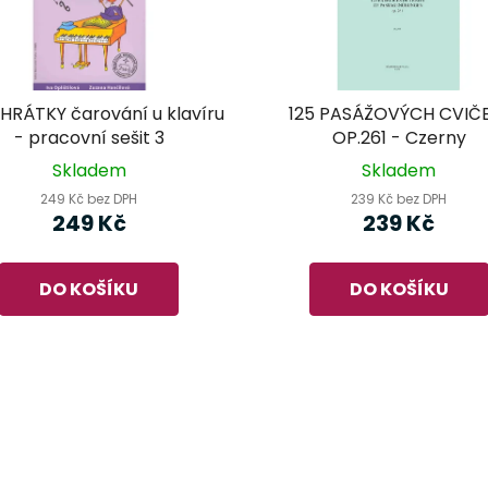
HRÁTKY čarování u klavíru
125 PASÁŽOVÝCH CVIČ
- pracovní sešit 3
OP.261 - Czerny
Skladem
Skladem
249 Kč bez DPH
239 Kč bez DPH
249 Kč
239 Kč
DO KOŠÍKU
DO KOŠÍKU