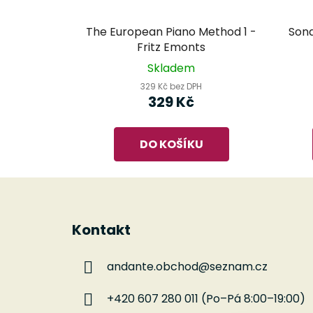
The European Piano Method 1 -
Sona
Fritz Emonts
Skladem
329 Kč bez DPH
329 Kč
DO KOŠÍKU
Z
á
Kontakt
p
a
andante.obchod
@
seznam.cz
t
í
+420 607 280 011 (Po–Pá 8:00–19:00)