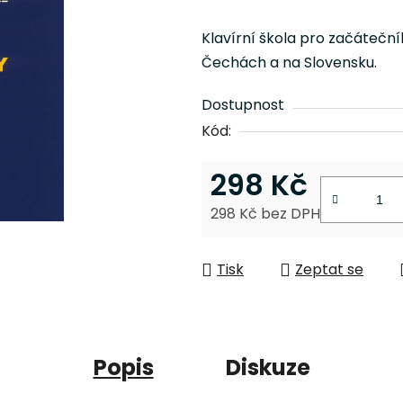
hodnocení
produktu
Klavírní škola pro začátečník
je
Čechách a na Slovensku.
0,0
z
Dostupnost
5
Kód:
hvězdiček.
298 Kč
298 Kč bez DPH
Měrná cena:
Tisk
Zeptat se
Popis
Diskuze