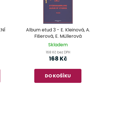
ENÍ
Album etud 3 - E. Kleinová, A.
Fišerová, E. Müllerová
Skladem
168 Kč bez DPH
168 Kč
DO KOŠÍKU