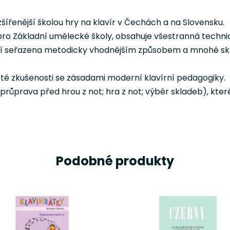
zšířenější školou hry na klavír v Čechách a na Slovensku.
ro Základní umělecké školy, obsahuje všestranná technick
ní seřazena metodicky vhodnějším způsobem a mnohé sk
leté zkušenosti se zásadami moderní klavírní pedagogiky.
(průprava před hrou z not; hra z not; výběr skladeb), které
Podobné produkty