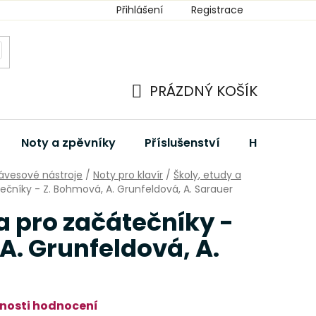
Přihlášení
Registrace
PRÁZDNÝ KOŠÍK
NÁKUPNÍ
KOŠÍK
Noty a zpěvníky
Příslušenství
Hudební dá
lávesové nástroje
/
Noty pro klavír
/
Školy, etudy a
tečníky - Z. Bohmová, A. Grunfeldová, A. Sarauer
la pro začátečníky -
A. Grunfeldová, A.
nosti hodnocení