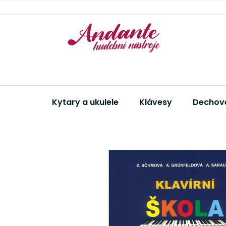
Přejít
na
obsah
Kytary a ukulele
Klávesy
Dechové